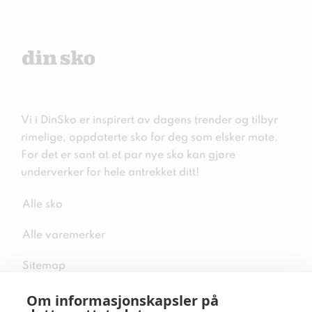
Vi i DinSko er inspirert av dagens trender og tilbyr
rimelige, oppdaterte sko for deg som elsker mote.
For det er sant at et par nye sko kan gjøre
underverker for hele antrekket ditt!
Alle sko
Alle varemerker
Sitemap
Om informasjonskapsler på