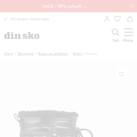
SALG - 30% rabatt! →
60 dagers åpent kjøp
Søk
Meny
Hjem
Barnesko
Boots og skoletter
Boots
Bounty