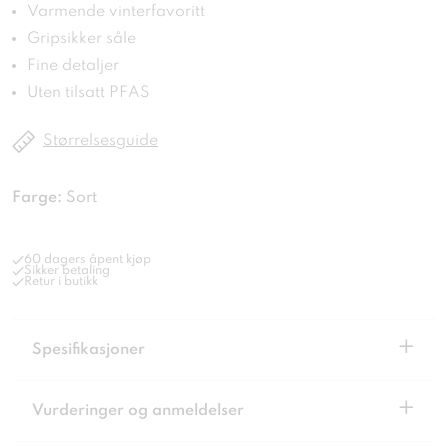
Varmende vinterfavoritt
Gripsikker såle
Fine detaljer
Uten tilsatt PFAS
Størrelsesguide
Farge:
Sort
60 dagers åpent kjøp
Sikker betaling
Retur i butikk
+
Spesifikasjoner
+
Vurderinger og anmeldelser