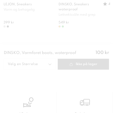
4
LEJON, Sneakers
DINSKO, Sneakers
waterproof
Varm og behagelig
Lettvektssåle med grep
399 kr
549 kr
Pris
:
100 kr
DINSKO, Varmforet boots, waterproof
100 kr
Velg en
Størrelse
Ikke på lager