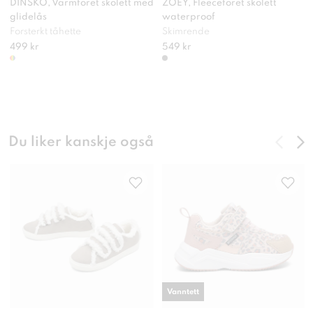
DINSKO, Varmforet skolett med
ZOEY, Fleeceforet skolett
glidelås
waterproof
Forsterkt tåhette
Skimrende
499 kr
549 kr
Du liker kanskje også
Vanntett