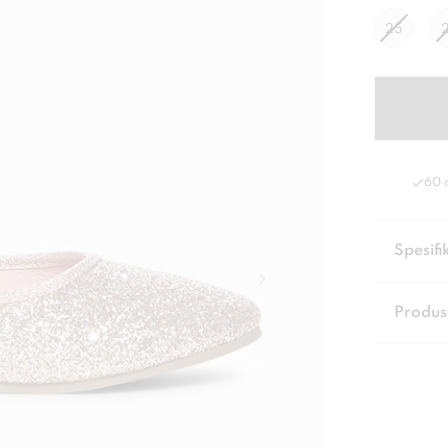
25
60 
Spesifi
Produs