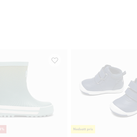
3
%
Nedsatt pris