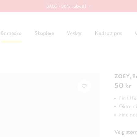
SALG - 30% rabatt! →
Barnesko
Skopleie
Vesker
Nedsatt pris
ZOEY, Ba
Pris
50 kr
:
50 
Fin til f
Glitren
Fine det
Velg størr