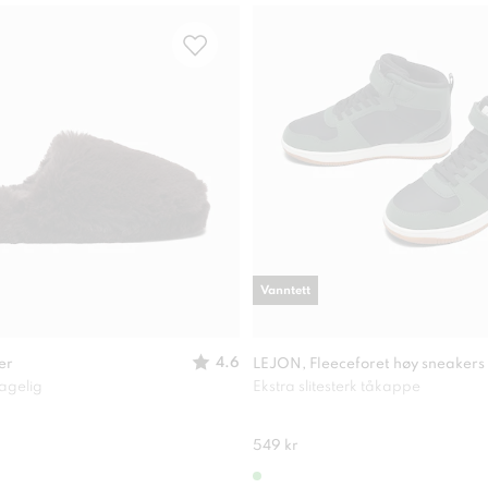
Vanntett
4.6
er
LEJON, Fleeceforet høy sneakers
agelig
Ekstra slitesterk tåkappe
549 kr