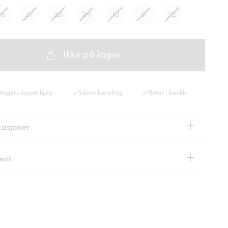
26
27
28
29
30
31
32
Ikke på lager
dagers åpent kjøp
Sikker betaling
Retur i butikk
+
kasjoner
+
ent