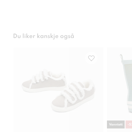
Du liker kanskje også
Vanntett
-
5