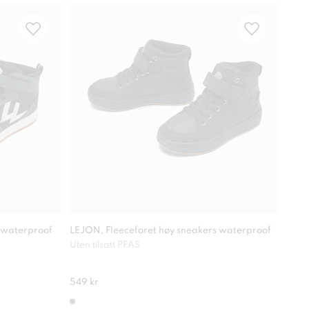
Vann
 waterproof
LEJON, Fleeceforet høy sneakers waterproof
LEJO
Uten tilsatt PFAS
Ekst
549 kr
499 