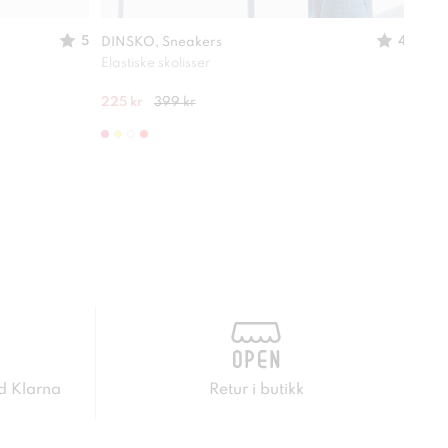
5
4
DINSKO, Sneakers
DINS
Elastiske skolisser
Lettv
225 kr
399 kr
400 
d Klarna
Retur i butikk