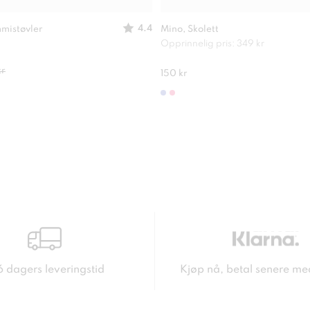
4.4
mistøvler
Mino, Skolett
Opprinnelig pris: 349 kr
kr
150 kr
6 dagers leveringstid
Kjøp nå, betal senere me