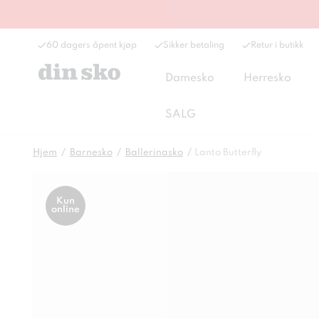
60 dagers åpent kjøp
Sikker betaling
Retur i butikk
Damesko
Herresko
SALG
Hjem
Barnesko
Ballerinasko
Lanto Butterfly
Kun
online