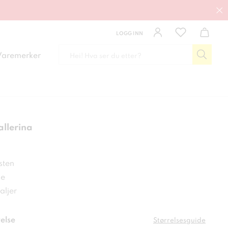
LOGG INN
Varemerker
llerina
kr
esten
de
aljer
else
Størrelsesguide