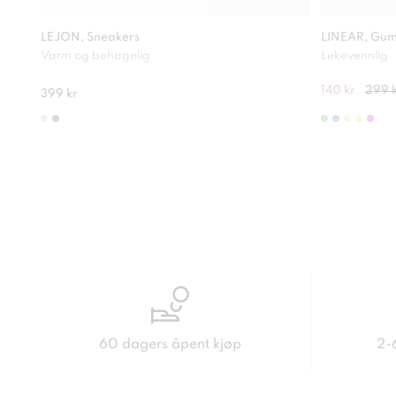
LEJON, Sneakers
LINEAR, Gum
Varm og behagelig
Lekevennlig
140 kr
299 
399 kr
60 dagers åpent kjøp
2-