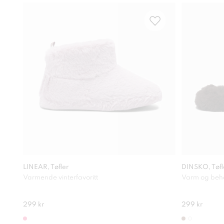
LINEAR, Tøfler
DINSKO, Tøfl
Varmende vinterfavoritt
Varm og beh
299 kr
299 kr