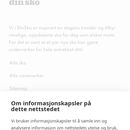
Vi i DinSko er inspirert av dagens trender og tilbyr
rimelige, oppdaterte sko for deg som elsker mote.
For det er sant at et par nye sko kan gjøre
underverker for hele antrekket ditt!
Alle sko
Alle varemerker
Sitemap
Om informasjonskapsler på
dette nettstedet
Vi bruker informasjonskapsler til å samle inn og
Følg oss i sosiale medier
analysere informasjon om nettstedets ytelse og bruk,