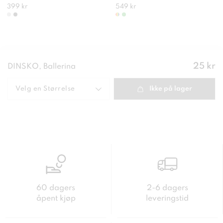
399 kr
549 kr
Pris
:
25 kr
DINSKO, Ballerina
25 kr
Velg en
Størrelse
Ikke på lager
60 dagers
2-6 dagers
åpent kjøp
leveringstid