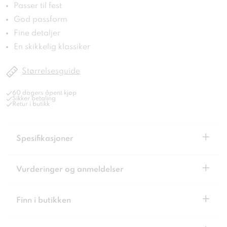
Passer til fest
God passform
Fine detaljer
En skikkelig klassiker
Størrelsesguide
60 dagers åpent kjøp
Sikker betaling
Retur i butikk
+
Spesifikasjoner
+
Vurderinger og anmeldelser
+
Finn i butikken