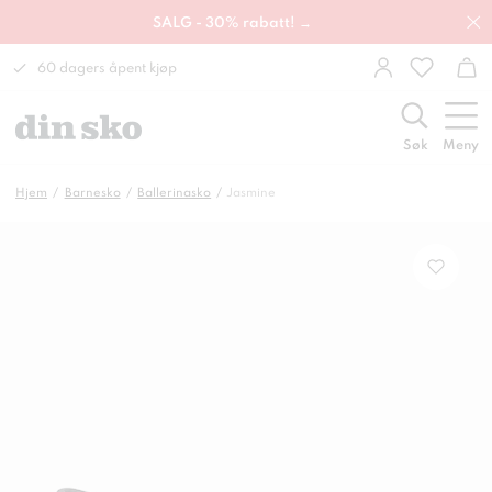
SALG - 30% rabatt! →
60 dagers åpent kjøp
Søk
Meny
Hjem
Barnesko
Ballerinasko
Jasmine