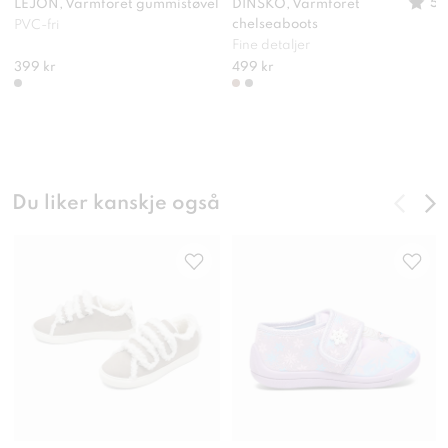
5
LEJON, Varmforet gummistøvel
DINSKO, Varmforet
chelseaboots
PVC-fri
Fine detaljer
399 kr
499 kr
Du liker kanskje også