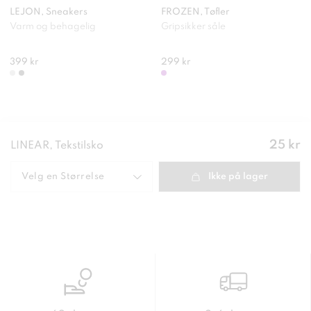
LEJON, Sneakers
FROZEN, Tøfler
Varm og behagelig
Gripsikker såle
399 kr
299 kr
Pris
:
25 kr
LINEAR, Tekstilsko
25 kr
Velg en
Størrelse
Ikke på lager