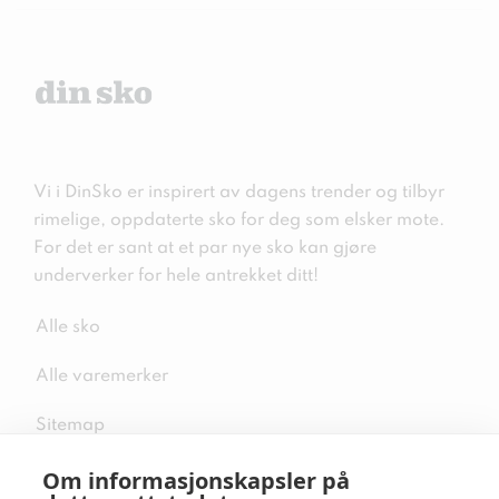
Vi i DinSko er inspirert av dagens trender og tilbyr
rimelige, oppdaterte sko for deg som elsker mote.
For det er sant at et par nye sko kan gjøre
underverker for hele antrekket ditt!
Alle sko
Alle varemerker
Sitemap
Om informasjonskapsler på