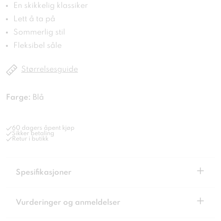
En skikkelig klassiker
Lett å ta på
Sommerlig stil
Fleksibel såle
Størrelsesguide
Farge:
Blå
60 dagers åpent kjøp
Sikker betaling
Retur i butikk
+
Spesifikasjoner
+
Vurderinger og anmeldelser