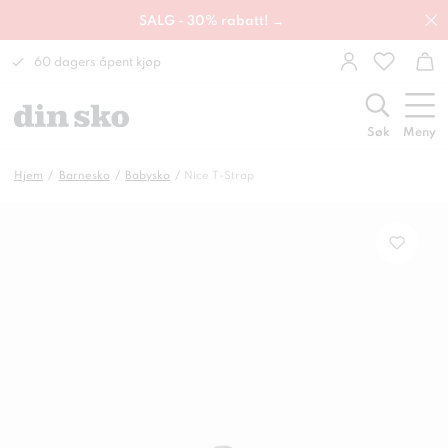
SALG - 30% rabatt! →
60 dagers åpent kjøp
Søk
Meny
Hjem
Barnesko
Babysko
Nice T-Strap