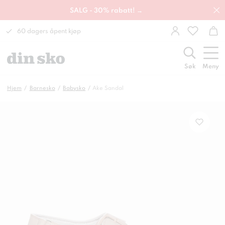
SALG - 30% rabatt! →
60 dagers åpent kjøp
Søk
Meny
Hjem
Barnesko
Babysko
Ake Sandal