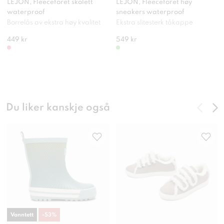
LEJON, Fleeceforet skolett
LEJON, Fleeceforet høy
waterproof
sneakers waterproof
Borrelås av ekstra høy kvalitet
Ekstra slitesterk tåkappe
449 kr
549 kr
Du liker kanskje også
Vanntett
-
53
%