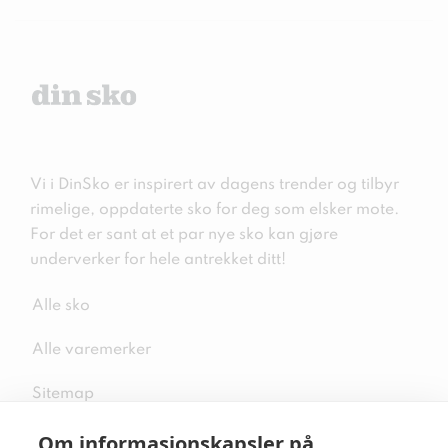
Vi i DinSko er inspirert av dagens trender og tilbyr
rimelige, oppdaterte sko for deg som elsker mote.
For det er sant at et par nye sko kan gjøre
underverker for hele antrekket ditt!
Alle sko
Alle varemerker
Sitemap
Om informasjonskapsler på