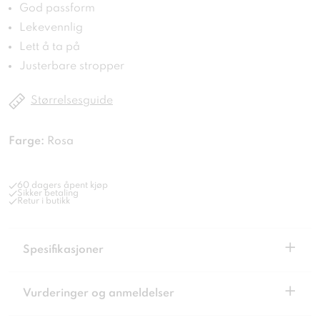
God passform
Lekevennlig
Lett å ta på
Justerbare stropper
Størrelsesguide
Farge:
Rosa
60 dagers åpent kjøp
Sikker betaling
Retur i butikk
+
Spesifikasjoner
+
Vurderinger og anmeldelser