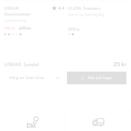
4.4
LINEAR,
LEJON, Sneakers
Gummistøvler
Varm og behagelig
Lekevennlig
140 kr
299 kr
399 kr
Pris
:
25 kr
LINEAR, Sandal
25 kr
Velg en
Størrelse
Ikke på lager