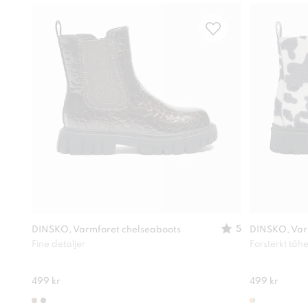
5
DINSKO, Varmforet chelseaboots
DINSKO, Varm
Fine detaljer
Forsterkt tåhe
499 kr
499 kr