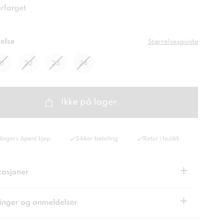
erfarget
else
Størrelsesguide
21
22
23
24
Ikke på lager
dagers åpent kjøp
Sikker betaling
Retur i butikk
+
kasjoner
+
inger og anmeldelser