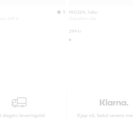
5
FROZEN, Tøfler
ris: 349 kr
Gripsikker såle
299 kr
6 dagers leveringstid
Kjøp nå, betal senere me