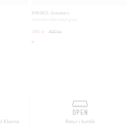
DINSKO, Sneakers
DINS
Lettvektssåle med grep
Lettv
280 kr
400 kr
400 
d Klarna
Retur i butikk