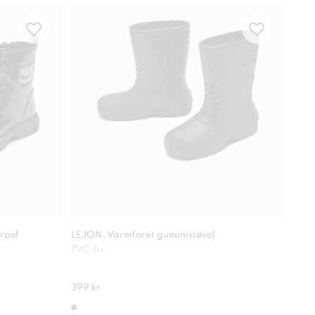
roof
LEJON, Varmforet gummistøvel
ZOEY
PVC-fri
Grip
399 kr
549 