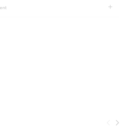
+
ent