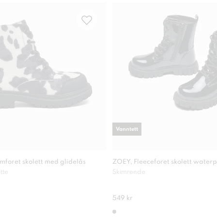
Vanntett
foret skolett med glidelås
ZOEY, Fleeceforet skolett waterp
tte
Skimrende
549 kr