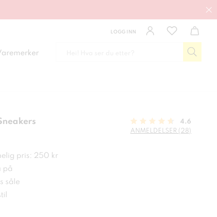
LOGG INN
Varemerker
Sneakers
4.6
ANMELDELSER (28)
kr
elig pris: 250 kr
a på
s såle
til