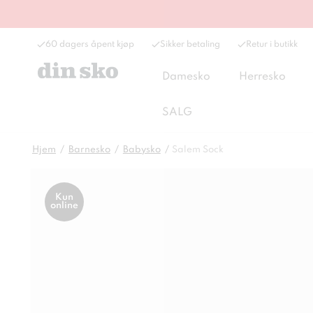
60 dagers åpent kjøp
Sikker betaling
Retur i butikk
Damesko
Herresko
SALG
Hjem
Barnesko
Babysko
Salem Sock
Kun
online