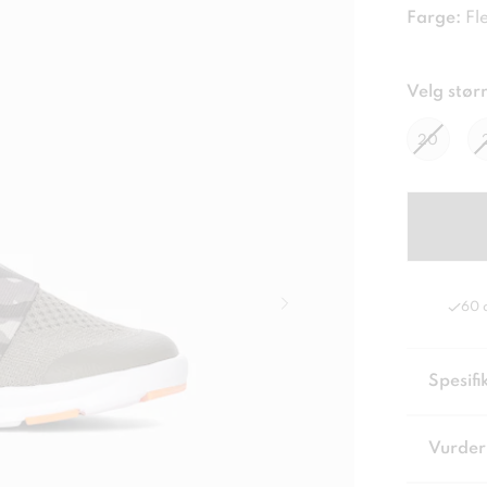
Farge:
Fl
Velg størr
20
60 
Spesifi
Vurder