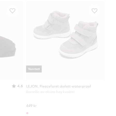
Vanntett
Vann
4.6
LEJON, Fleeceforet skolett waterproof
LEJO
Borrelås av ekstra høy kvalitet
Ekst
449 kr
549 