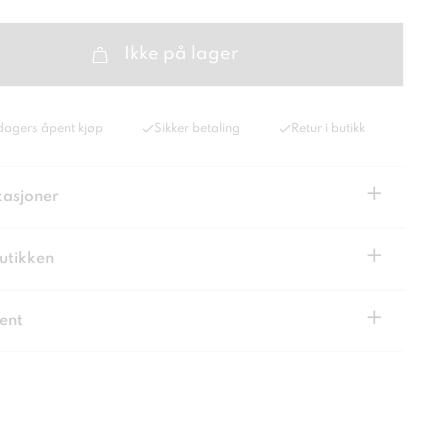
Ikke på lager
dagers åpent kjøp
Sikker betaling
Retur i butikk
+
kasjoner
+
butikken
+
ent