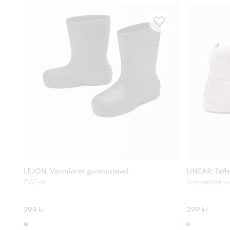
LEJON, Varmforet gummistøvel
LINEAR, Tøfl
PVC-fri
Varmende vint
399 kr
299 kr