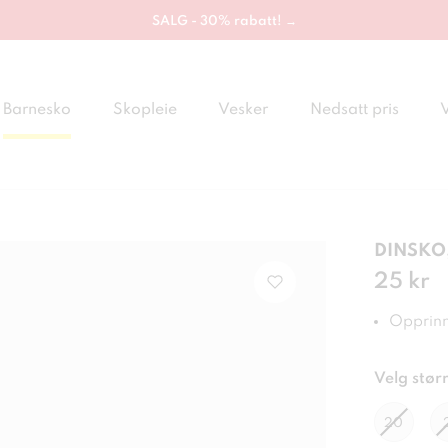
SALG - 30% rabatt! →
Barnesko
Skopleie
Vesker
Nedsatt pris
DINSKO, 
Pris
25 kr
:
25 
Opprinne
Velg størr
20