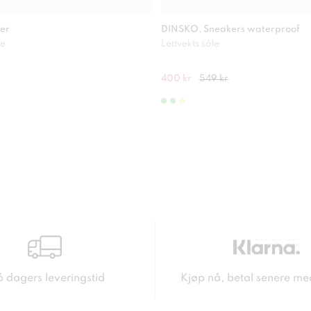
er
DINSKO, Sneakers waterproof
le
Lettvekts såle
400 kr
549 kr
6 dagers leveringstid
Kjøp nå, betal senere me