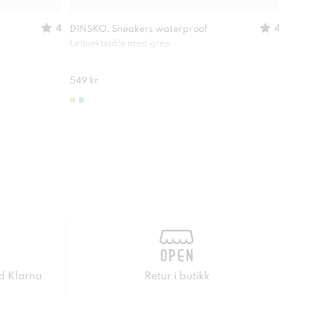
4
4
DINSKO, Sneakers waterproof
Mino
Lettvektssåle med grep
Oppr
549 kr
150 
d Klarna
Retur i butikk