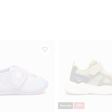
Vanntett
-
27
%