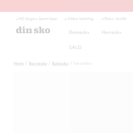
60 dagers åpent kjøp
Sikker betaling
Retur i butikk
Damesko
Herresko
SALG
Hjem
Barnesko
Babysko
Tekstilsko