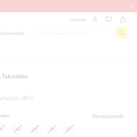
LOGG INN
Varemerker
Tekstilsko
kr
lig pris: 149 kr
else
Størrelsesguide
21
22
23
24
25