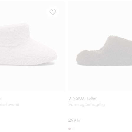
er
DINSKO, Tøfler
erfavoritt
Varm og behagelig
299 kr