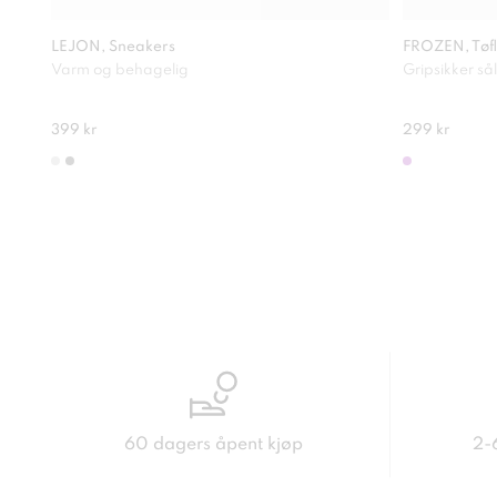
LEJON, Sneakers
FROZEN, Tøfl
Varm og behagelig
Gripsikker så
399 kr
299 kr
60 dagers åpent kjøp
2-