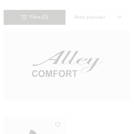
Filtre
(
0
)
Mest populær