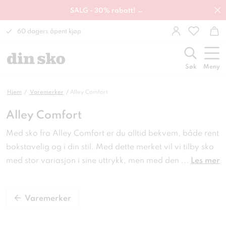
SALG - 30% rabatt! →
60 dagers åpent kjøp
Søk
Meny
Hjem
Varemerker
Alley Comfort
Alley Comfort
Med sko fra Alley Comfort er du alltid bekvem, både rent
bokstavelig og i din stil. Med dette merket vil vi tilby sko
med stor variasjon i sine uttrykk, men med den
...
Les mer
Varemerker