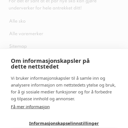
For det er sant at et par nye sko kan gjøre
underverker for hele antrekket ditt!
Alle sko
Alle varemerker
Sitemap
Om informasjonskapsler på
dette nettstedet
Vi bruker informasjonskapsler til å samle inn og
Følg oss i sosiale medier
analysere informasjon om nettstedets ytelse og bruk,
for å gi sosiale medier funksjoner og for å forbedre
og tilpasse innhold og annonser.
Få mer informasjon
Informasjonskapselinnstillinger