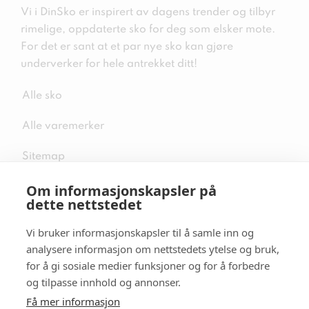
Vi i DinSko er inspirert av dagens trender og tilbyr
rimelige, oppdaterte sko for deg som elsker mote.
For det er sant at et par nye sko kan gjøre
underverker for hele antrekket ditt!
Alle sko
Alle varemerker
Sitemap
Om informasjonskapsler på
dette nettstedet
Vi bruker informasjonskapsler til å samle inn og
Følg oss i sosiale medier
analysere informasjon om nettstedets ytelse og bruk,
for å gi sosiale medier funksjoner og for å forbedre
og tilpasse innhold og annonser.
Få mer informasjon