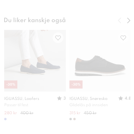
Du liker kanskje også
-
30
%
-
30
%
3
4.8
IGUASSU, Loafers
IGUASSU, Snøresko
Passer til fest
Glidelås på innsiden
280 kr
400 kr
315 kr
450 kr