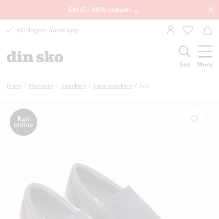
SALG - 30% rabatt! →
60 dagers åpent kjøp
Søk
Meny
Hjem
Herresko
Sneakers
Lave sneakers
Jess
Kun
online