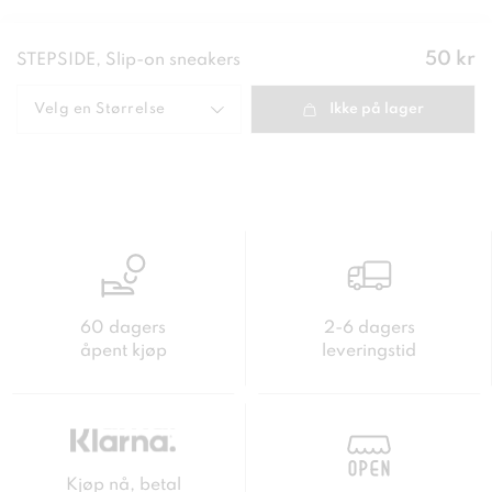
Pris
:
50 kr
STEPSIDE, Slip-on sneakers
50 kr
Velg en
Størrelse
Ikke på lager
60 dagers
2-6 dagers
åpent kjøp
leveringstid
Kjøp nå, betal