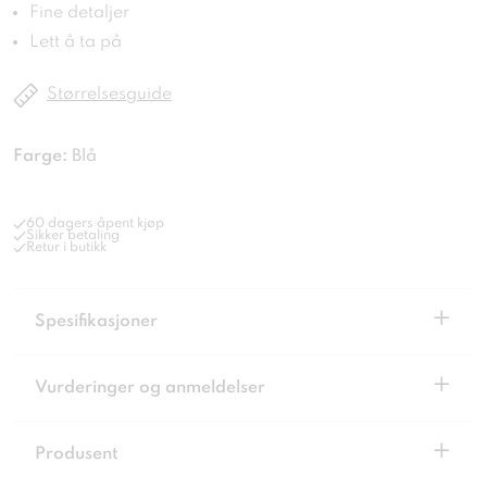
Fine detaljer
Lett å ta på
Størrelsesguide
Farge:
Blå
60 dagers åpent kjøp
Sikker betaling
Retur i butikk
+
Spesifikasjoner
+
Vurderinger og anmeldelser
+
Produsent