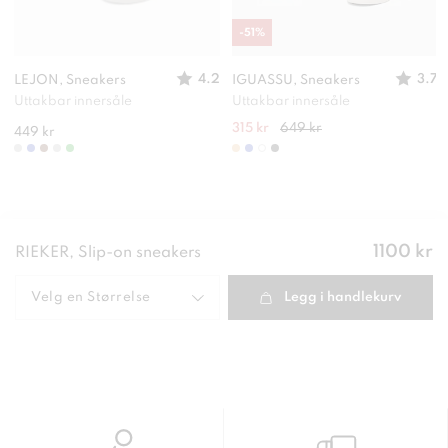
-
51
%
4.2
3.7
LEJON, Sneakers
IGUASSU, Sneakers
Uttakbar innersåle
Uttakbar innersåle
315 kr
649 kr
449 kr
Pris
:
1100 kr
RIEKER, Slip-on sneakers
1100 kr
Velg en
Størrelse
Legg i handlekurv