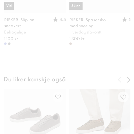
Vid
Skinn
4.5
5
RIEKER, Slip-on
RIEKER, Spasersko
sneakers
med snøring
Behagelige
Hverdagsfavoritt
1 100 kr
1 300 kr
Du liker kanskje også