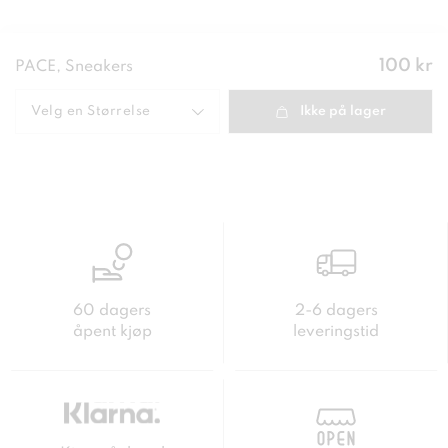
Pris
:
100 kr
PACE, Sneakers
100 kr
Velg en
Størrelse
Ikke på lager
60 dagers
2-6 dagers
åpent kjøp
leveringstid