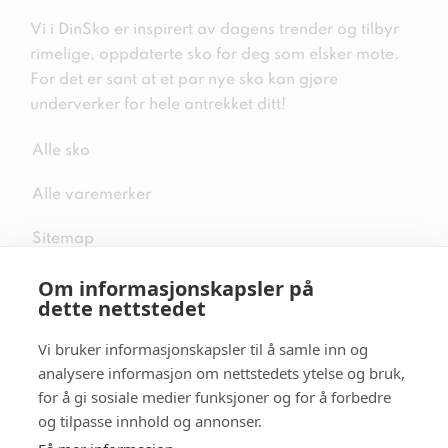
Vi i DinSko er inspirert av dagens trender og tilbyr
rimelige, oppdaterte sko for deg som elsker mote.
For det er sant at et par nye sko kan gjøre
underverker for hele antrekket ditt!
Alle sko
Alle varemerker
Sitemap
Om informasjonskapsler på
dette nettstedet
Vi bruker informasjonskapsler til å samle inn og
Følg oss i sosiale medier
analysere informasjon om nettstedets ytelse og bruk,
for å gi sosiale medier funksjoner og for å forbedre
og tilpasse innhold og annonser.