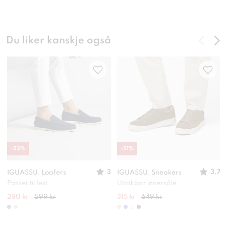
Du liker kanskje også
-
53
%
-
51
%
3
3.7
IGUASSU, Loafers
IGUASSU, Sneakers
Passer til fest
Uttakbar innersåle
280 kr
599 kr
315 kr
649 kr