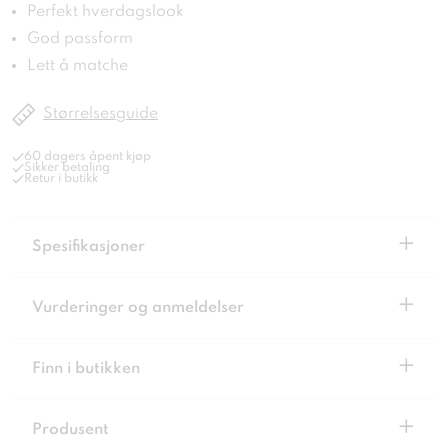
Perfekt hverdagslook
God passform
Lett å matche
Størrelsesguide
60 dagers åpent kjøp
Sikker betaling
Retur i butikk
+
Spesifikasjoner
+
Vurderinger og anmeldelser
+
Finn i butikken
+
Produsent