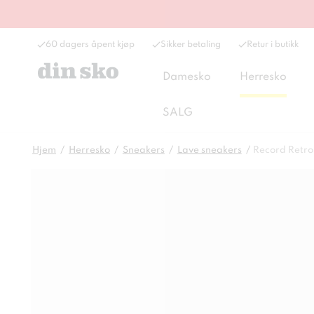
60 dagers åpent kjøp
Sikker betaling
Retur i butikk
Damesko
Herresko
SALG
Hjem
Herresko
Sneakers
Lave sneakers
Record Retro