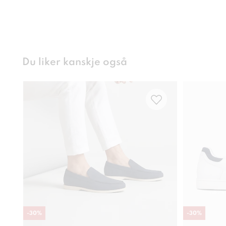
Du liker kanskje også
-
30
%
-
30
%