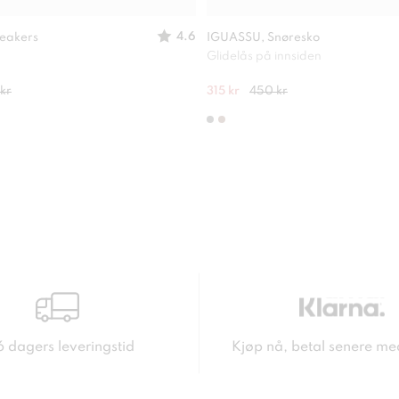
4.6
eakers
IGUASSU, Snøresko
Glidelås på innsiden
kr
315 kr
450 kr
6 dagers leveringstid
Kjøp nå, betal senere me