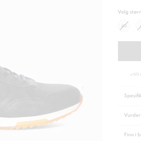
Velg størr
40
60 
Spesifi
Vurder
Finn i 