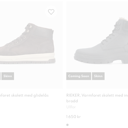
Skinn
Coming Soon
Skinn
foret skolett med glidelås
RIEKER, Varmforet skolett med i
brodd
Ullfor
1 650 kr