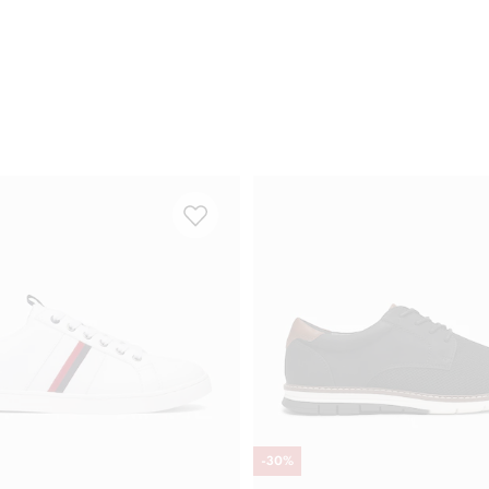
-
30
%