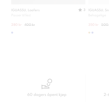
3
IGUASSU, Loafers
IGUASSU, Sn
Passer til fest
Behagelige
280 kr
400 kr
350 kr
500 
60 dagers åpent kjøp
2-