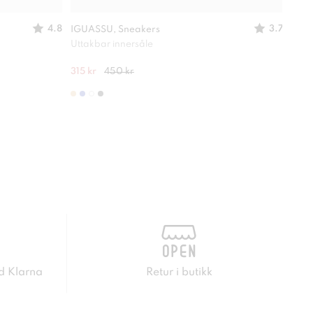
4.8
3.7
IGUASSU, Sneakers
STEP
Uttakbar innersåle
Oppr
315 kr
450 kr
200 
d Klarna
Retur i butikk