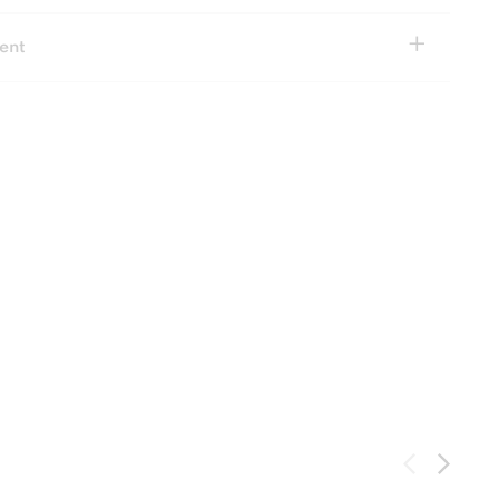
+
ent