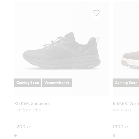
Coming Soon
Vannavvisende
Coming Soon
RIEKER, Sneakers
RIEKER, Varm
Lett å matche
Antistress
1 200 kr
1 300 kr