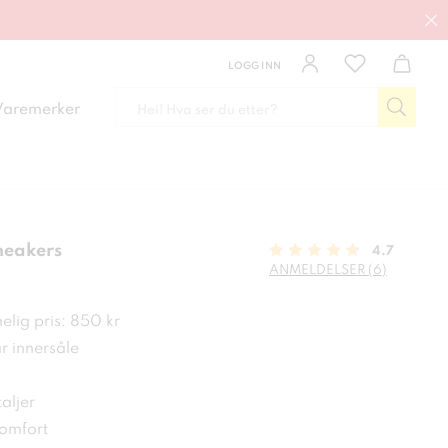
LOGG INN
Varemerker
neakers
4.7
ANMELDELSER (6)
kr
elig pris: 850 kr
r innersåle
aljer
komfort