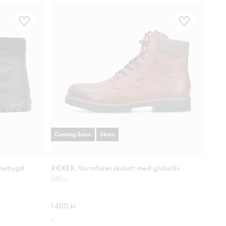
Coming Soon
Skinn
Com
nnebygd
RIEKER, Varmforet skolett med glidelås
RIEK
Ullfor
Antis
1 400 kr
1 30