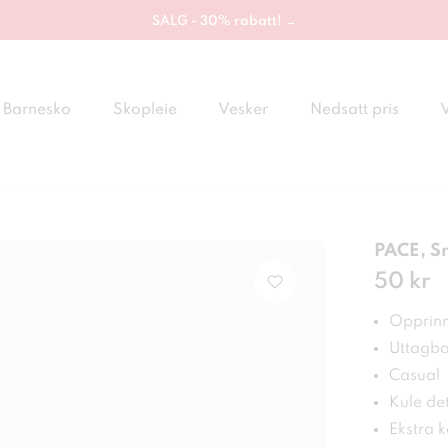
SALG - 30% rabatt! →
Barnesko
Skopleie
Vesker
Nedsatt pris
PACE, S
Pris
50 kr
:
50 
Opprinn
Uttagba
Casual
Kule det
Ekstra 