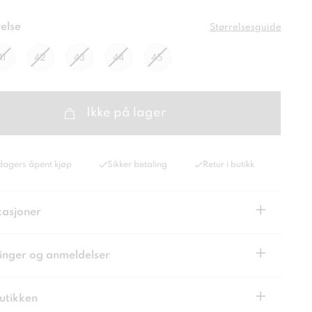
else
Størrelsesguide
41
42
43
44
45
Ikke på lager
dagers åpent kjøp
Sikker betaling
Retur i butikk
+
kasjoner
+
inger og anmeldelser
+
butikken