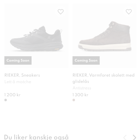
Coming Soon
Coming Soon
RIEKER, Sneakers
RIEKER, Varmforet skolett med
glidelås
Lett å matche
Antistress
1 200 kr
1 300 kr
Du liker kanskje også