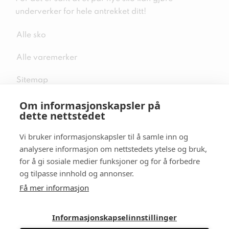
underverker for hele antrekket ditt!
Alle sko
Alle varemerker
Sitemap
Om informasjonskapsler på
dette nettstedet
Vi bruker informasjonskapsler til å samle inn og
Følg oss i sosiale medier
analysere informasjon om nettstedets ytelse og bruk,
for å gi sosiale medier funksjoner og for å forbedre
og tilpasse innhold og annonser.
Få mer informasjon
Informasjonskapselinnstillinger