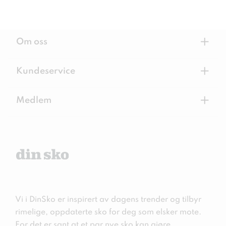
+
Om oss
+
Kundeservice
+
Medlem
Vi i DinSko er inspirert av dagens trender og tilbyr
rimelige, oppdaterte sko for deg som elsker mote.
For det er sant at et par nye sko kan gjøre