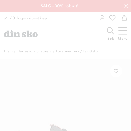
SALG - 30% rabatt! →
60 dagers åpent kjøp
Søk
Meny
Hjem
Herresko
Sneakers
Lave sneakers
Tekstilsko