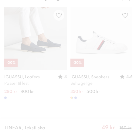
-
30
%
-
30
%
3
4.6
IGUASSU, Loafers
IGUASSU, Sneakers
Passer til fest
Behagelige
280 kr
400 kr
350 kr
500 kr
49 kr
Nåværend
LINEAR, Tekstilsko
150 kr
e pris
:
49