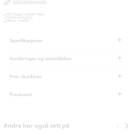
Størrelsesguide
60 dagers åpent kjøp
Sikker betaling
Retur i butikk
+
Spesifikasjoner
+
Vurderinger og anmeldelser
+
Finn i butikken
+
Produsent
Andre har også sett på