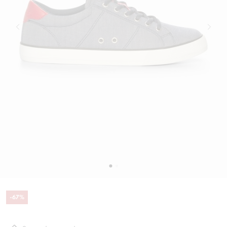
-
67
%