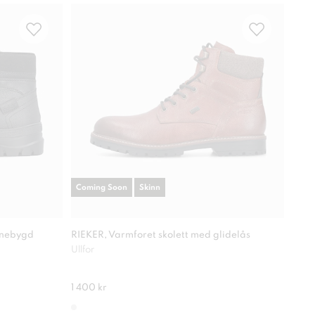
Coming Soon
Skinn
Com
nnebygd
RIEKER, Varmforet skolett med glidelås
RIEK
Ullfor
Antis
1 400 kr
1 30