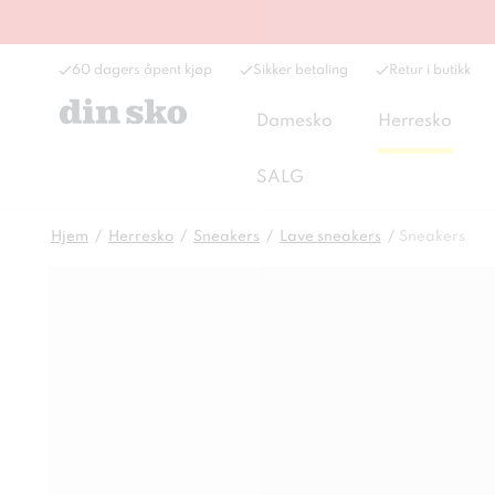
60 dagers åpent kjøp
Sikker betaling
Retur i butikk
Damesko
Herresko
SALG
Hjem
Herresko
Sneakers
Lave sneakers
Sneakers