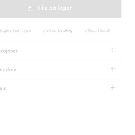
Ikke på lager
dagers åpent kjøp
Sikker betaling
Retur i butikk
+
kasjoner
+
butikken
+
ent