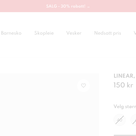
SALG - 30% rabatt! →
Barnesko
Skopleie
Vesker
Nedsatt pris
LINEAR,
Pris
150 kr
:
150
Velg størr
40