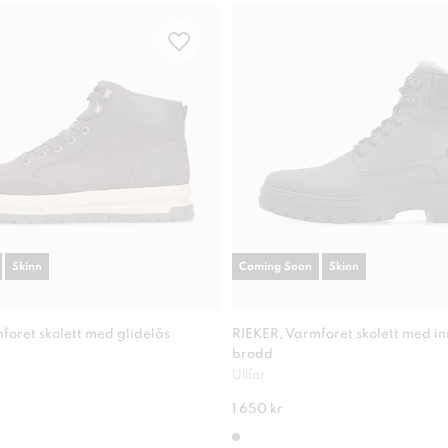
Skinn
Coming Soon
Skinn
foret skolett med glidelås
RIEKER, Varmforet skolett med i
brodd
Ullfor
1 650 kr