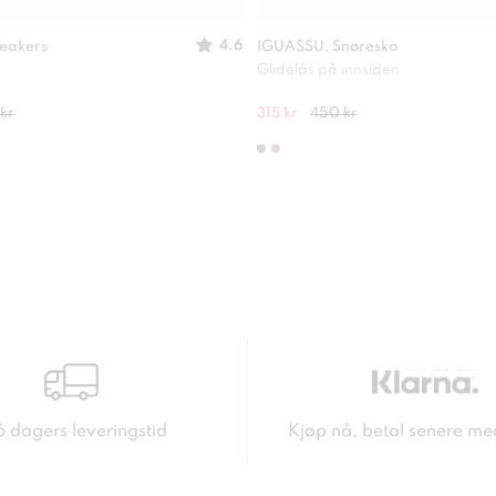
4.6
eakers
IGUASSU, Snøresko
Glidelås på innsiden
kr
315 kr
450 kr
6 dagers leveringstid
Kjøp nå, betal senere me