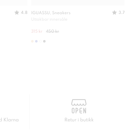
4.8
3.7
IGUASSU, Sneakers
STEP
Uttakbar innersåle
Oppr
315 kr
450 kr
200 
d Klarna
Retur i butikk