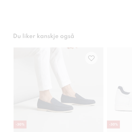
Du liker kanskje også
-
30
%
-
30
%