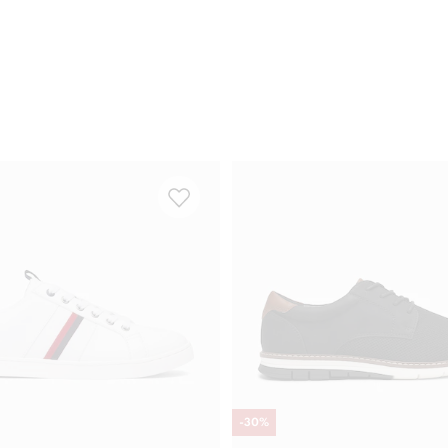
-
30
%