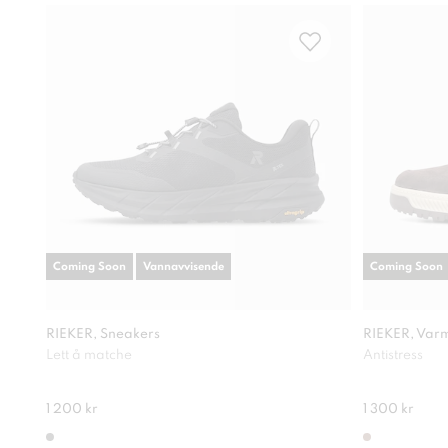
Coming Soon
Vannavvisende
Coming Soon
RIEKER, Sneakers
RIEKER, Varm
Lett å matche
Antistress
1 200 kr
1 300 kr