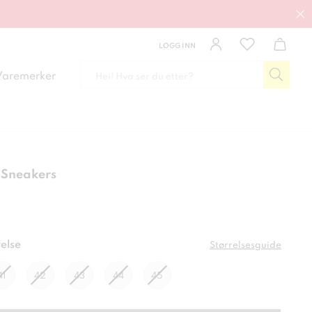
LOGG INN
Varemerker
 Sneakers
 kr
else
Størrelsesguide
41
42
43
44
45