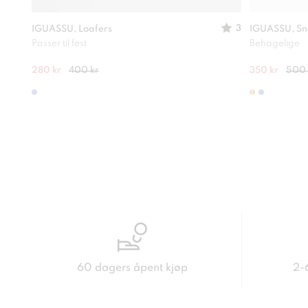
3
IGUASSU, Loafers
IGUASSU, Sn
Passer til fest
Behagelige
280 kr
400 kr
350 kr
500 
60 dagers åpent kjøp
2-