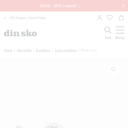
SALG - 30% rabatt! →
60 dagers åpent kjøp
Søk
Meny
Hjem
Herresko
Sneakers
Lave sneakers
Rwan Low