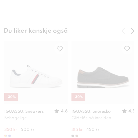
Du liker kanskje også
-
30
%
-
30
%
4.6
4.8
IGUASSU, Sneakers
IGUASSU, Snøresko
Behagelige
Glidelås på innsiden
350 kr
500 kr
315 kr
450 kr