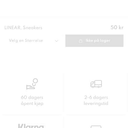
Pris
:
50 kr
LINEAR, Sneakers
50 kr
Velg en
Størrelse
Ikke på lager
60 dagers
2-6 dagers
åpent kjøp
leveringstid