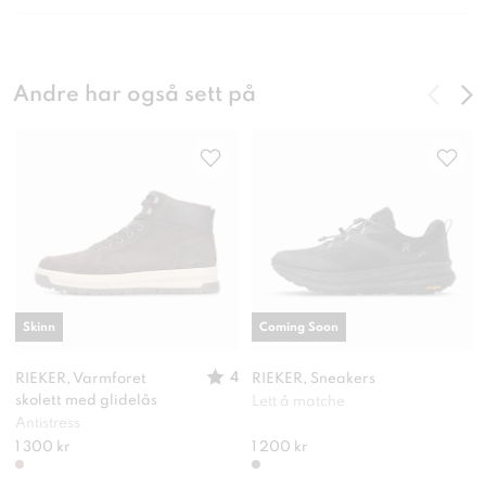
Andre har også sett på
Skinn
Coming Soon
4
RIEKER, Varmforet
RIEKER, Sneakers
skolett med glidelås
Lett å matche
Antistress
1 300 kr
1 200 kr