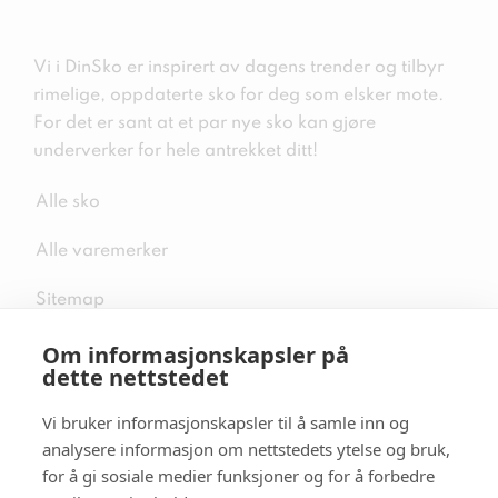
Vi i DinSko er inspirert av dagens trender og tilbyr
rimelige, oppdaterte sko for deg som elsker mote.
For det er sant at et par nye sko kan gjøre
underverker for hele antrekket ditt!
Alle sko
Alle varemerker
Sitemap
Om informasjonskapsler på
dette nettstedet
Vi bruker informasjonskapsler til å samle inn og
Følg oss i sosiale medier
analysere informasjon om nettstedets ytelse og bruk,
for å gi sosiale medier funksjoner og for å forbedre