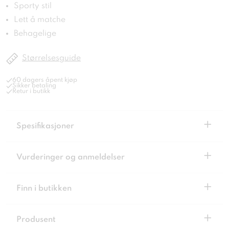
Sporty stil
Lett å matche
Behagelige
Størrelsesguide
60 dagers åpent kjøp
Sikker betaling
Retur i butikk
+
Spesifikasjoner
+
Vurderinger og anmeldelser
+
Finn i butikken
+
Produsent