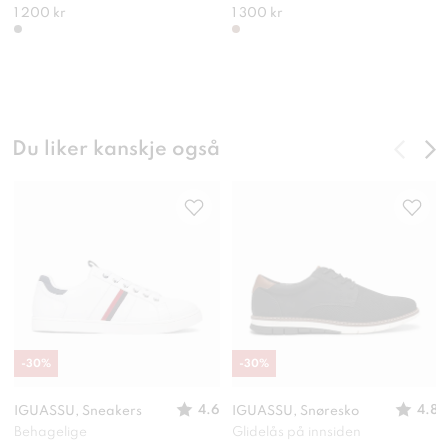
1 200 kr
1 300 kr
Du liker kanskje også
-
30
%
-
30
%
4.6
4.8
IGUASSU, Sneakers
IGUASSU, Snøresko
Behagelige
Glidelås på innsiden