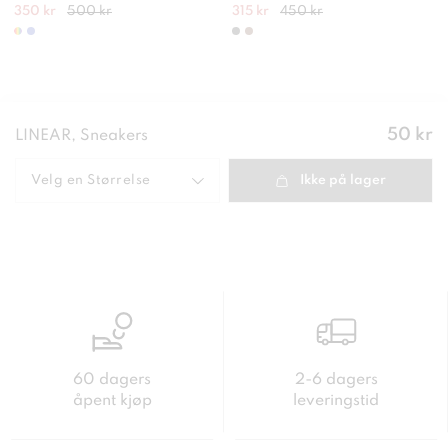
350 kr
500 kr
315 kr
450 kr
Pris
:
50 kr
LINEAR, Sneakers
50 kr
Velg en
Størrelse
Ikke på lager
60 dagers
2-6 dagers
åpent kjøp
leveringstid