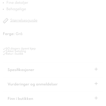
Fine detaljer
Behagelige
Størrelsesguide
Farge:
Grå
60 dagers åpent kjøp
Sikker betaling
Retur i butikk
+
Spesifikasjoner
+
Vurderinger og anmeldelser
+
Finn i butikken