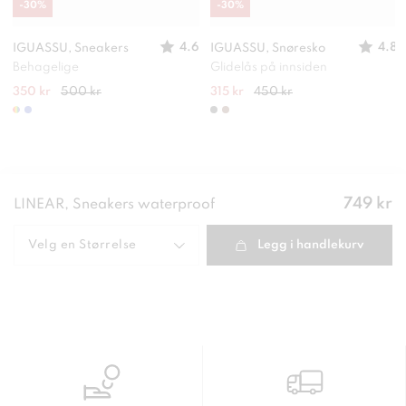
-
30
%
-
30
%
4.6
4.8
IGUASSU, Sneakers
IGUASSU, Snøresko
Behagelige
Glidelås på innsiden
350 kr
500 kr
315 kr
450 kr
Pris
:
749 kr
LINEAR, Sneakers waterproof
749 kr
Velg en
Størrelse
Legg i handlekurv