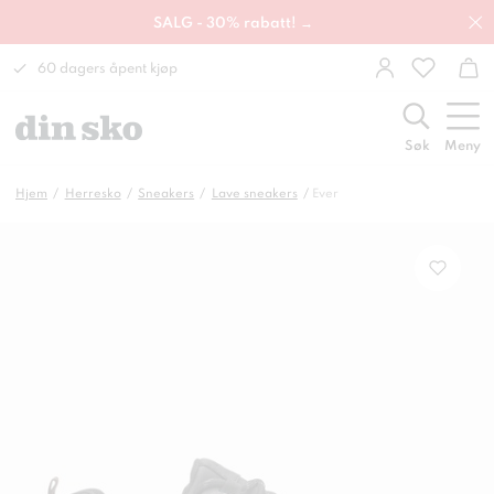
SALG - 30% rabatt! →
60 dagers åpent kjøp
Søk
Meny
Hjem
Herresko
Sneakers
Lave sneakers
Ever