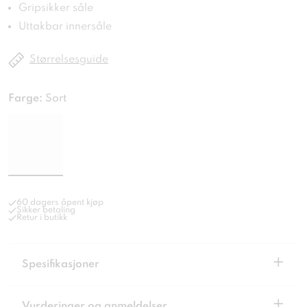
Gripsikker såle
Uttakbar innersåle
Størrelsesguide
Farge:
Sort
60 dagers åpent kjøp
Sikker betaling
Retur i butikk
+
Spesifikasjoner
+
Vurderinger og anmeldelser