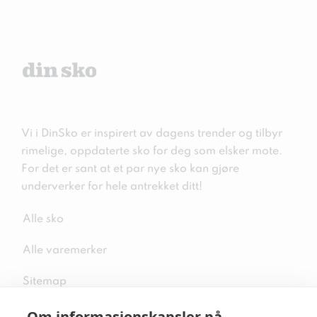
Vi i DinSko er inspirert av dagens trender og tilbyr
rimelige, oppdaterte sko for deg som elsker mote.
For det er sant at et par nye sko kan gjøre
underverker for hele antrekket ditt!
Alle sko
Alle varemerker
Sitemap
Om informasjonskapsler på