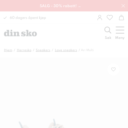
SALG - 30% rabatt! →
60 dagers åpent kjøp
Søk
Meny
Hjem
Herresko
Sneakers
Lave sneakers
Ari Multi