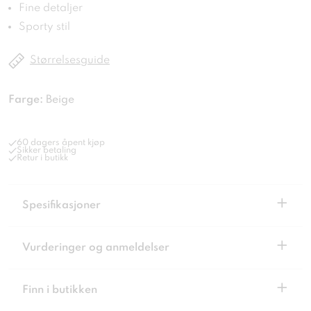
Fine detaljer
Sporty stil
Størrelsesguide
Farge:
Beige
60 dagers åpent kjøp
Sikker betaling
Retur i butikk
+
Spesifikasjoner
+
Vurderinger og anmeldelser
+
Finn i butikken