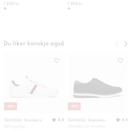
1 200 kr
1 300 kr
Du liker kanskje også
-
30
%
-
30
%
4.6
4.8
IGUASSU, Sneakers
IGUASSU, Snøresko
Behagelige
Glidelås på innsiden