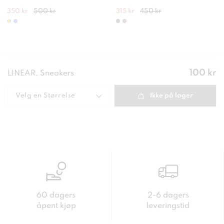
350 kr
500 kr
315 kr
450 kr
Pris
:
100 kr
LINEAR, Sneakers
100 kr
Velg en
Størrelse
Ikke på lager
60 dagers
2-6 dagers
åpent kjøp
leveringstid