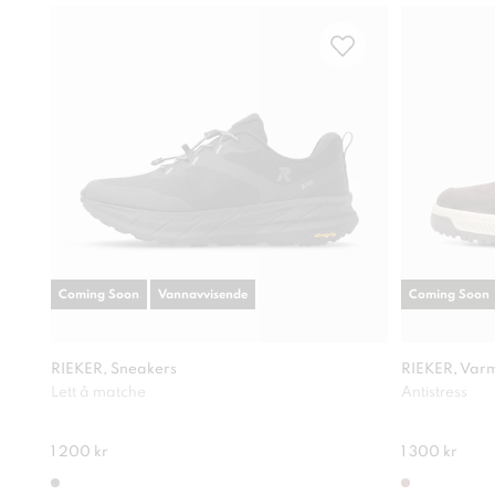
Coming Soon
Vannavvisende
Coming Soon
RIEKER, Sneakers
RIEKER, Varm
Lett å matche
Antistress
1 200 kr
1 300 kr