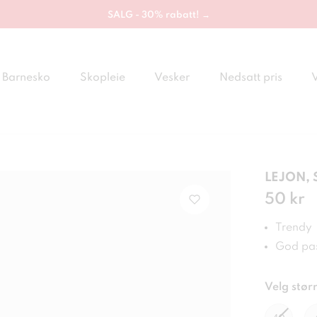
SALG - 30% rabatt! →
Barnesko
Skopleie
Vesker
Nedsatt pris
LEJON, 
Pris
50 kr
:
50 
Trendy
God pa
Velg størr