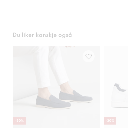
Du liker kanskje også
-
30
%
-
30
%