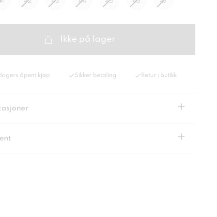
41
42
43
44
45
46
47
Ikke på lager
dagers åpent kjøp
Sikker betaling
Retur i butikk
+
kasjoner
+
ent