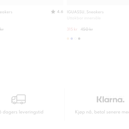
4.6
eakers
IGUASSU, Sneakers
Uttakbar innersåle
kr
315 kr
450 kr
6 dagers leveringstid
Kjøp nå, betal senere me