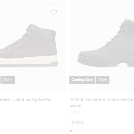
Skinn
Coming Soon
Skinn
foret skolett med glidelås
RIEKER, Varmforet skolett med i
brodd
Ullfor
1 650 kr