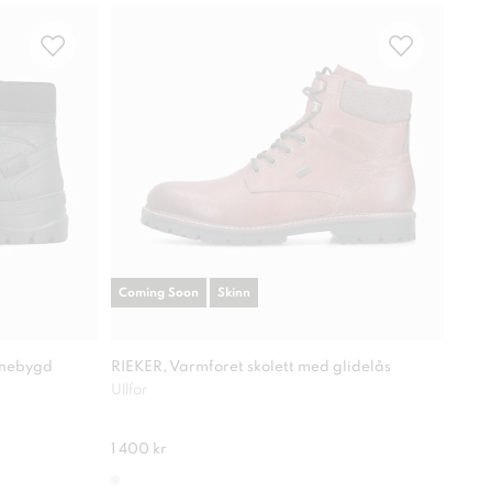
Coming Soon
Skinn
Com
nnebygd
RIEKER, Varmforet skolett med glidelås
RIEK
Ullfor
Antis
1 400 kr
1 30