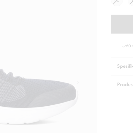
40
60 
Spesifi
Produs