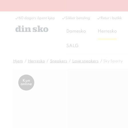
60 dagers åpent kjøp
Sikker betaling
Retur i butikk
Damesko
Herresko
SALG
Hjem
Herresko
Sneakers
Lave sneakers
Sky Sporty
Kun
online