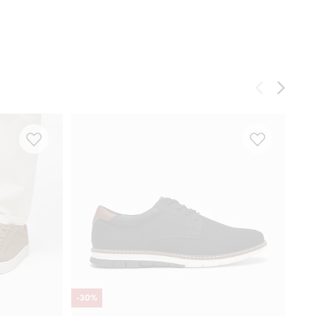
-
30
%
Neds