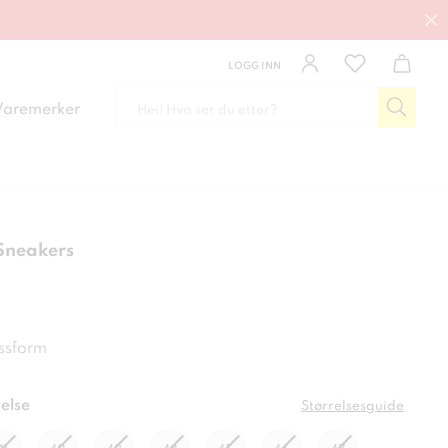
LOGG INN
Varemerker
Sneakers
kr
ssform
else
Størrelsesguide