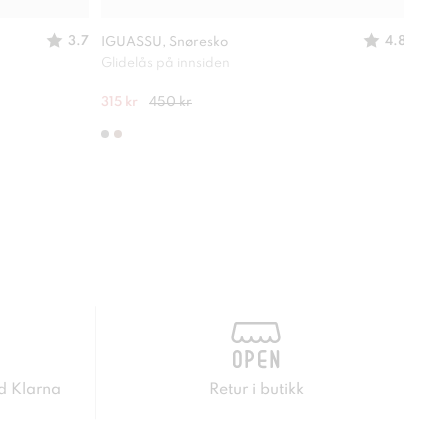
3.7
4.8
IGUASSU, Snøresko
STEP
Glidelås på innsiden
Oppr
315 kr
450 kr
200 
d Klarna
Retur i butikk