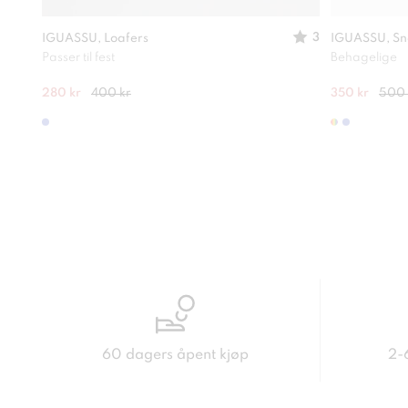
3
IGUASSU, Loafers
IGUASSU, Sn
Passer til fest
Behagelige
280 kr
400 kr
350 kr
500 
60 dagers åpent kjøp
2-