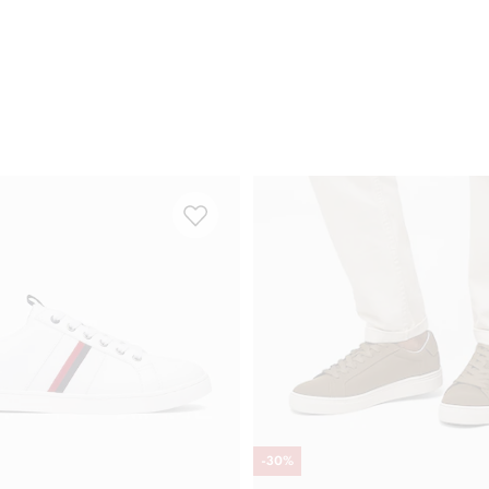
-
30
%