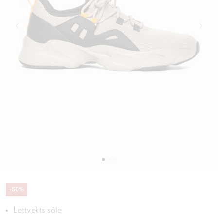
-
50
%
Lettvekts såle