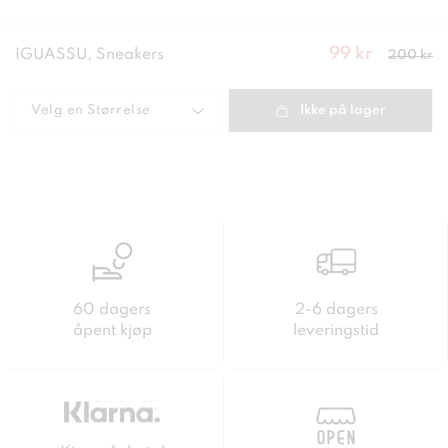
99 kr
Nåværende
IGUASSU, Sneakers
200 kr
pris
:
99
kr
Forrige
pris
:
200 kr
Velg en
Størrelse
Ikke på lager
60 dagers
2-6 dagers
åpent kjøp
leveringstid