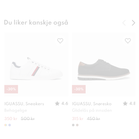
Du liker kanskje også
-
30
%
-
30
%
4.6
4.8
IGUASSU, Sneakers
IGUASSU, Snøresko
Behagelige
Glidelås på innsiden
350 kr
500 kr
315 kr
450 kr