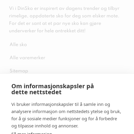
Vi i DinSko er inspirert av dagens trender og tilbyr
rimelige, oppdaterte sko for deg som elsker mote.
For det er sant at et par nye sko kan gjøre
underverker for hele antrekket ditt!
Alle sko
Alle varemerker
Sitemap
Om informasjonskapsler på
dette nettstedet
Vi bruker informasjonskapsler til å samle inn og
Følg oss i sosiale medier
analysere informasjon om nettstedets ytelse og bruk,
for å gi sosiale medier funksjoner og for å forbedre
og tilpasse innhold og annonser.