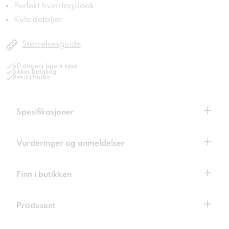
Perfekt hverdagslook
Kule detaljer
Størrelsesguide
60 dagers åpent kjøp
Sikker betaling
Retur i butikk
+
Spesifikasjoner
+
Vurderinger og anmeldelser
+
Finn i butikken
+
Produsent