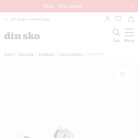
SALG - 30% rabatt! →
60 dagers åpent kjøp
Søk
Meny
Hjem
Herresko
Sneakers
Lave sneakers
Togo Sock