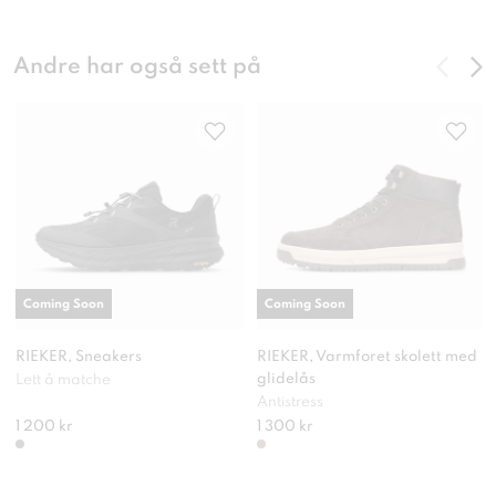
Andre har også sett på
Coming Soon
Coming Soon
RIEKER, Sneakers
RIEKER, Varmforet skolett med
glidelås
Lett å matche
Antistress
1 200 kr
1 300 kr