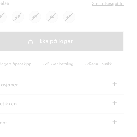
else
Størrelsesguide
41
42
43
44
45
Ikke på lager
dagers åpent kjøp
Sikker betaling
Retur i butikk
+
kasjoner
+
butikken
+
ent