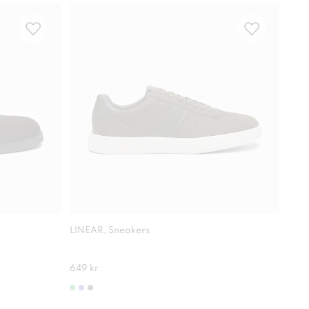
Com
LINEAR, Sneakers
RIEK
Antis
649 kr
1 30