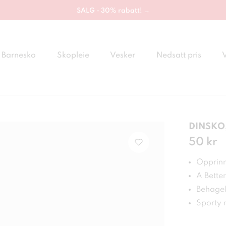
SALG - 30% rabatt! →
Barnesko
Skopleie
Vesker
Nedsatt pris
DINSKO,
Pris
50 kr
:
50 
Opprinne
A Bette
Behagel
Sporty