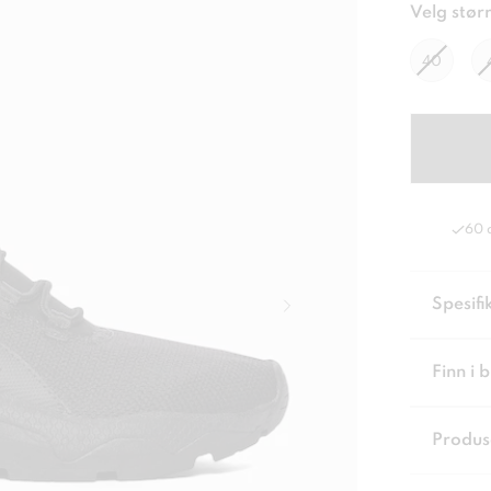
Velg størr
40
60 
Spesifi
Finn i 
Produs