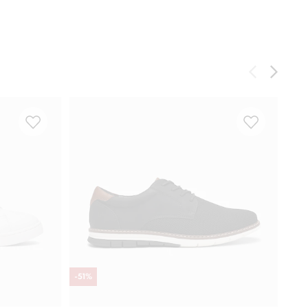
-
51
%
-
51