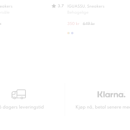
3.7
eakers
IGUASSU, Sneakers
ersåle
Behagelige
r
350 kr
649 kr
6 dagers leveringstid
Kjøp nå, betal senere me