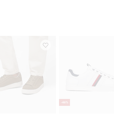
-
46
%