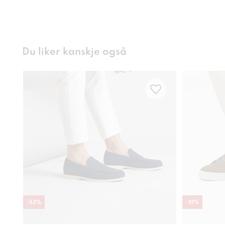
Du liker kanskje også
-
53
%
-
51
%