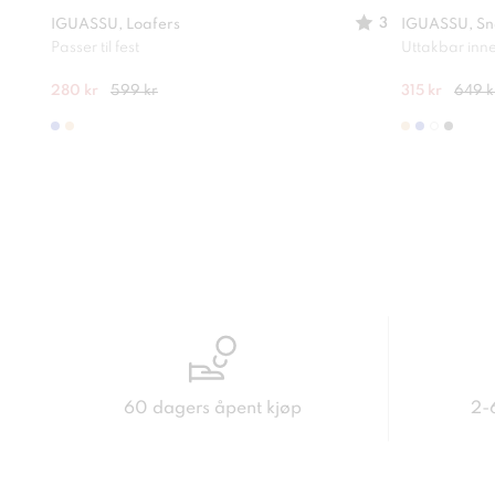
3
IGUASSU, Loafers
IGUASSU, Sn
Passer til fest
Uttakbar inn
280 kr
599 kr
315 kr
649 k
60 dagers åpent kjøp
2-