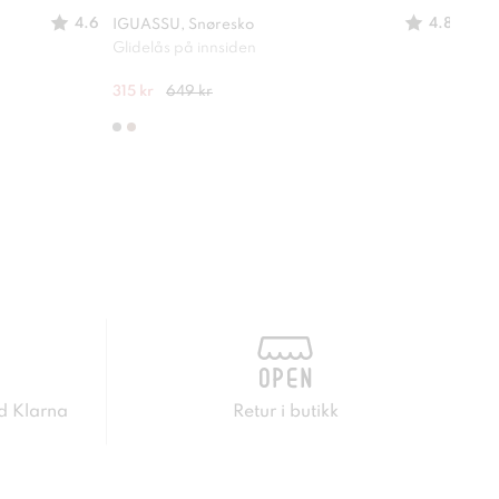
4.6
4.8
IGUASSU, Snøresko
IGUA
Glidelås på innsiden
Glid
315 kr
649 kr
315 
d Klarna
Retur i butikk