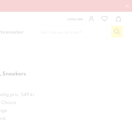
LOGG INN
Varemerker
 Sneakers
kr
lig pris: 549 kr
r Choice
ige
 må