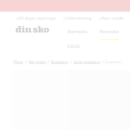
60 dagers åpent kjøp
Sikker betaling
Retur i butikk
Damesko
Herresko
SALG
Hjem
Herresko
Sneakers
Lave sneakers
Sneakers