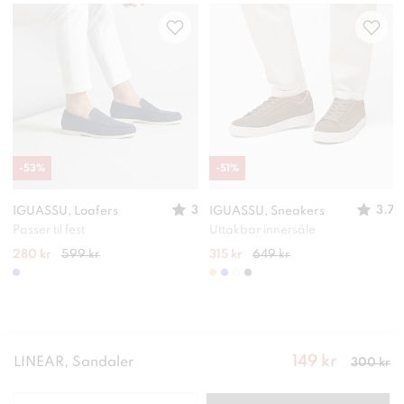
-
53
%
-
51
%
3
3.7
IGUASSU, Loafers
IGUASSU, Sneakers
Passer til fest
Uttakbar innersåle
280 kr
599 kr
315 kr
649 kr
149 kr
Nåværende
LINEAR, Sandaler
300 kr
pris
:
149
kr
Forrige