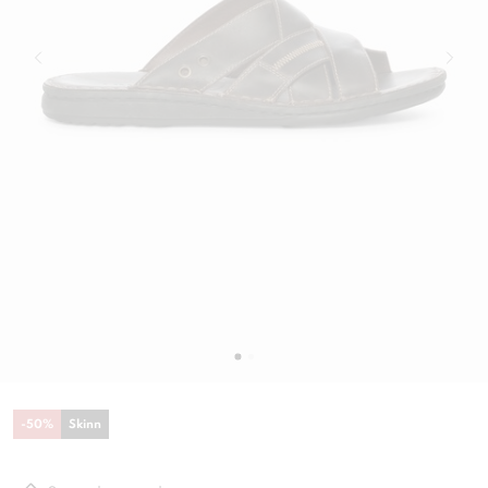
-
50
%
Skinn