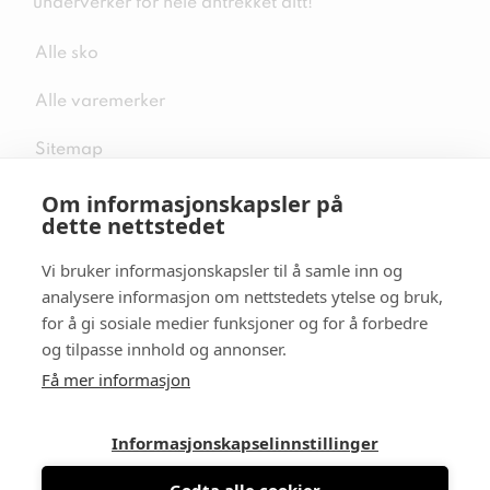
underverker for hele antrekket ditt!
Alle sko
Alle varemerker
Sitemap
Om informasjonskapsler på
dette nettstedet
Vi bruker informasjonskapsler til å samle inn og
Følg oss i sosiale medier
analysere informasjon om nettstedets ytelse og bruk,
for å gi sosiale medier funksjoner og for å forbedre
og tilpasse innhold og annonser.
Få mer informasjon
Informasjonskapselinnstillinger
Godta alle cookier