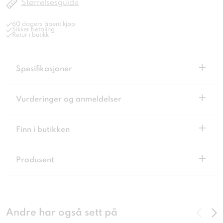
Størrelsesguide
60 dagers åpent kjøp
Sikker betaling
Retur i butikk
+
Spesifikasjoner
+
Vurderinger og anmeldelser
+
Finn i butikken
+
Produsent
Andre har også sett på