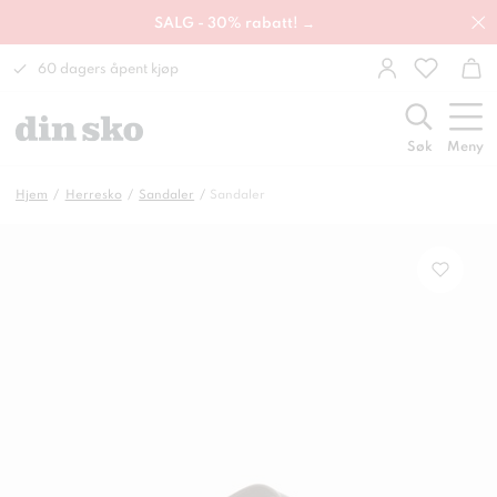
SALG - 30% rabatt! →
60 dagers åpent kjøp
Søk
Meny
Hjem
Herresko
Sandaler
Sandaler