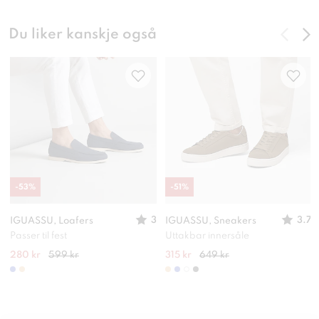
Du liker kanskje også
-
53
%
-
51
%
3
3.7
IGUASSU, Loafers
IGUASSU, Sneakers
Passer til fest
Uttakbar innersåle
280 kr
599 kr
315 kr
649 kr