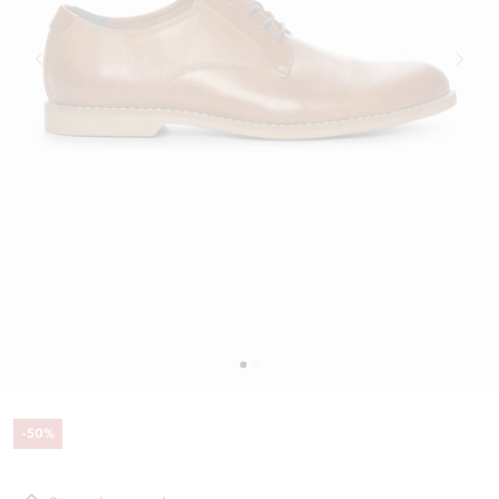
-
50
%