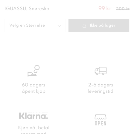
99 kr
Nåværende
IGUASSU, Snøresko
200 kr
pris
:
99
kr
Forrige
pris
:
200 kr
Velg en
Størrelse
Ikke på lager
60 dagers
2-6 dagers
åpent kjøp
leveringstid
Kjøp nå, betal