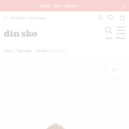
SALG - 30% rabatt! →
60 dagers åpent kjøp
Søk
Meny
Hjem
Herresko
Pensko
Snøresko