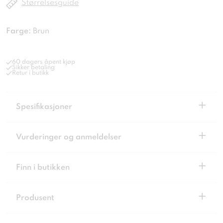
Størrelsesguide
Farge:
Brun
60 dagers åpent kjøp
Sikker betaling
Retur i butikk
+
Spesifikasjoner
+
Vurderinger og anmeldelser
+
Finn i butikken
+
Produsent