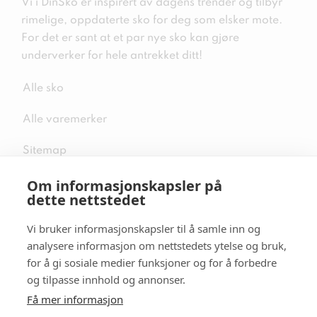
Vi i DinSko er inspirert av dagens trender og tilbyr
rimelige, oppdaterte sko for deg som elsker mote.
For det er sant at et par nye sko kan gjøre
underverker for hele antrekket ditt!
Alle sko
Alle varemerker
Sitemap
Om informasjonskapsler på
dette nettstedet
Vi bruker informasjonskapsler til å samle inn og
Følg oss i sosiale medier
analysere informasjon om nettstedets ytelse og bruk,
for å gi sosiale medier funksjoner og for å forbedre
og tilpasse innhold og annonser.
Få mer informasjon