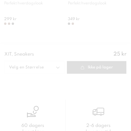
Perfekt hverdagslook
Perfekt hverdagslook
299 kr
349 kr
Pris
:
25 kr
XIT, Sneakers
25 kr
Velg en
Størrelse
Ikke på lager
60 dagers
2-6 dagers