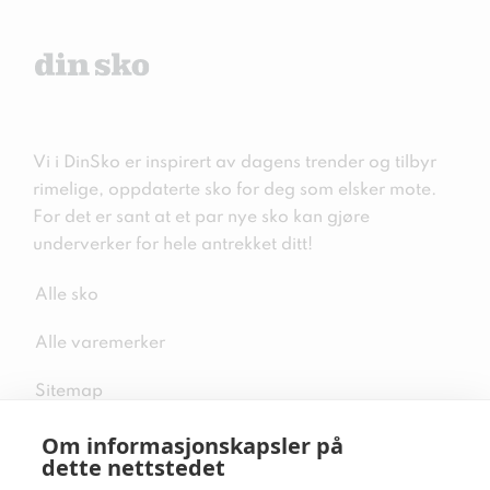
Vi i DinSko er inspirert av dagens trender og tilbyr
rimelige, oppdaterte sko for deg som elsker mote.
For det er sant at et par nye sko kan gjøre
underverker for hele antrekket ditt!
Alle sko
Alle varemerker
Sitemap
Om informasjonskapsler på
dette nettstedet