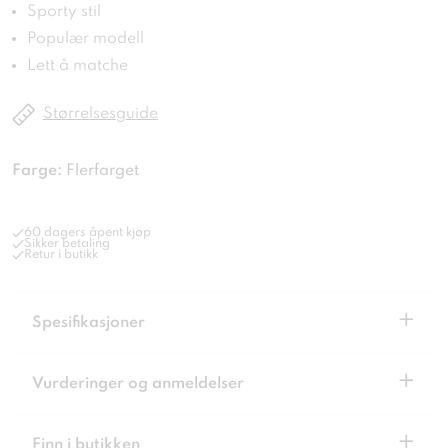
Sporty stil
Populær modell
Lett å matche
Størrelsesguide
Farge:
Flerfarget
60 dagers åpent kjøp
Sikker betaling
Retur i butikk
+
Spesifikasjoner
+
Vurderinger og anmeldelser
+
Finn i butikken