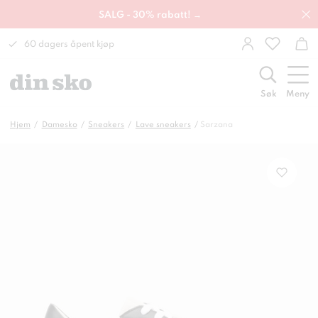
SALG - 30% rabatt! →
60 dagers åpent kjøp
Søk
Meny
Hjem
Damesko
Sneakers
Lave sneakers
Sarzana