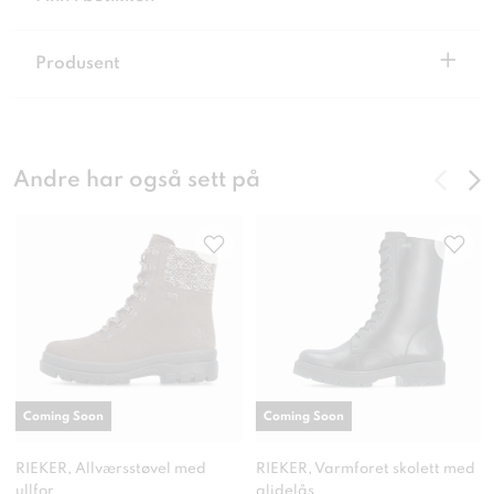
+
Produsent
Andre har også sett på
Coming Soon
Coming Soon
RIEKER, Allværsstøvel med
RIEKER, Varmforet skolett med
ullfor
glidelås