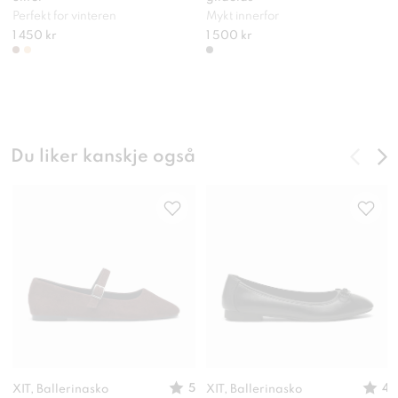
Perfekt for vinteren
Mykt innerfor
1 450 kr
1 500 kr
Du liker kanskje også
5
4
XIT, Ballerinasko
XIT, Ballerinasko