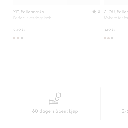
5
XIT, Ballerinasko
CLOU, Baller
Perfekt hverdagslook
Mykere for f
299 kr
349 kr
60 dagers åpent kjøp
2-