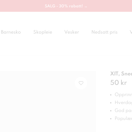
SALG - 30% rabatt! →
Barnesko
Skopleie
Vesker
Nedsatt pris
XIT, Sne
Pris
50 kr
:
50 
Opprinn
Hverdag
God pa
Populær