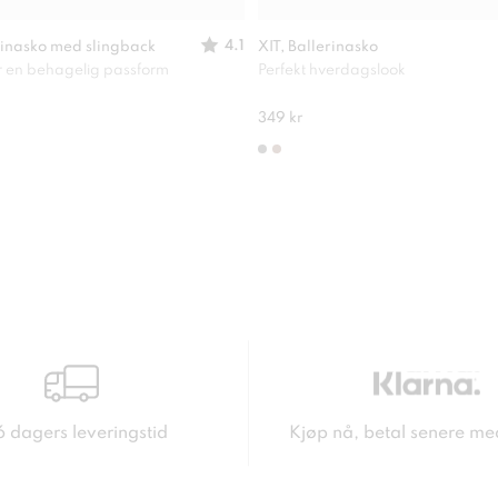
4.1
inasko med slingback
XIT, Ballerinasko
or en behagelig passform
Perfekt hverdagslook
349 kr
6 dagers leveringstid
Kjøp nå, betal senere me