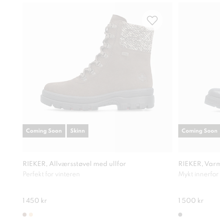
Coming Soon
Skinn
Coming Soon
RIEKER, Allværsstøvel med ullfor
RIEKER, Varm
Perfekt for vinteren
Mykt innerfor
1 450 kr
1 500 kr