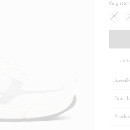
Velg størr
36
60 
Spesifi
Finn i 
Produs