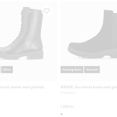
Skinn
Coming Soon
Vanntett
foret skolett med glidelås
RIEKER, Varmforet boots med gli
Antistress
1 300 kr