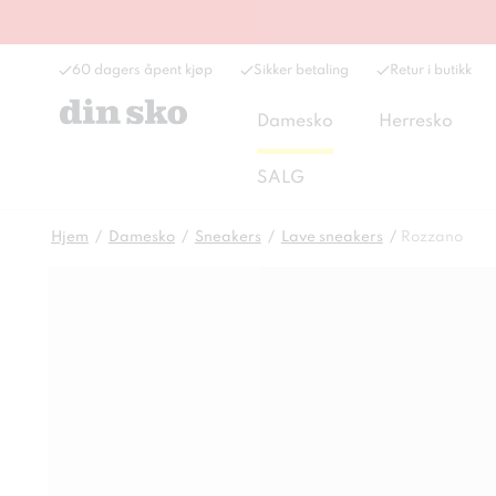
60 dagers åpent kjøp
Sikker betaling
Retur i butikk
Damesko
Herresko
SALG
Hjem
Damesko
Sneakers
Lave sneakers
Rozzano