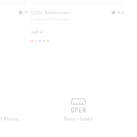
4
4.2
CLOU, Ballerinasko
XIT,
En skikkelig klassiker
Perf
249 kr
299 
d Klarna
Retur i butikk