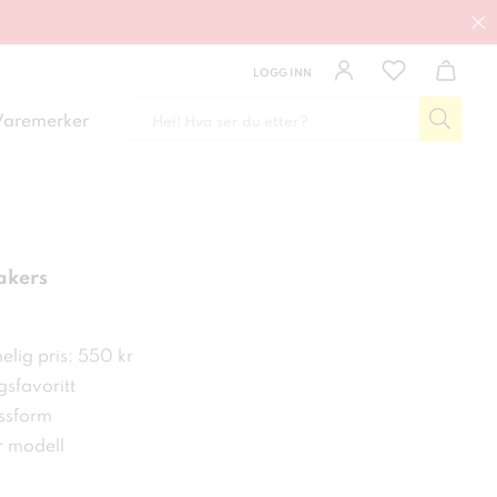
LOGG INN
Varemerker
akers
kr
elig pris: 550 kr
sfavoritt
ssform
 modell