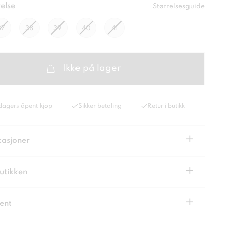
else
Størrelsesguide
37
38
39
40
41
Ikke på lager
dagers åpent kjøp
Sikker betaling
Retur i butikk
+
kasjoner
+
butikken
+
ent