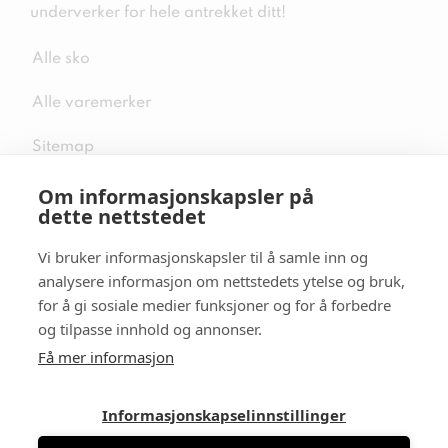
underverker for hele antrekket ditt!
Alle sko
Alle varemerker
Sitemap
Om informasjonskapsler på
dette nettstedet
Vi bruker informasjonskapsler til å samle inn og
Følg oss i sosiale medier
analysere informasjon om nettstedets ytelse og bruk,
for å gi sosiale medier funksjoner og for å forbedre
og tilpasse innhold og annonser.
Få mer informasjon
Informasjonskapselinnstillinger