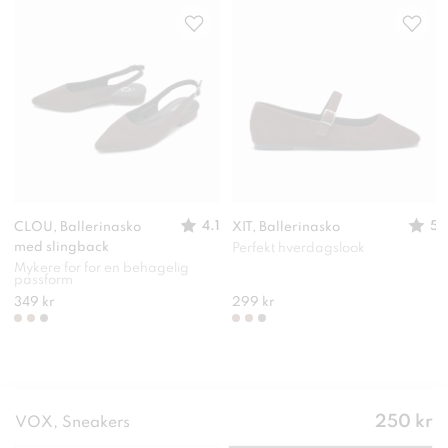
4.1
5
CLOU, Ballerinasko
XIT, Ballerinasko
med slingback
Perfekt hverdagslook
Mykere for for en behagelig
passform
349 kr
299 kr
Pris
:
250 kr
VOX, Sneakers
250 kr