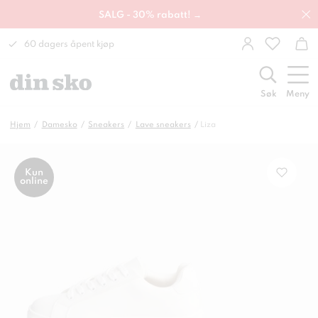
SALG - 30% rabatt! →
60 dagers åpent kjøp
Søk
Meny
Hjem
Damesko
Sneakers
Lave sneakers
Liza
Kun
online