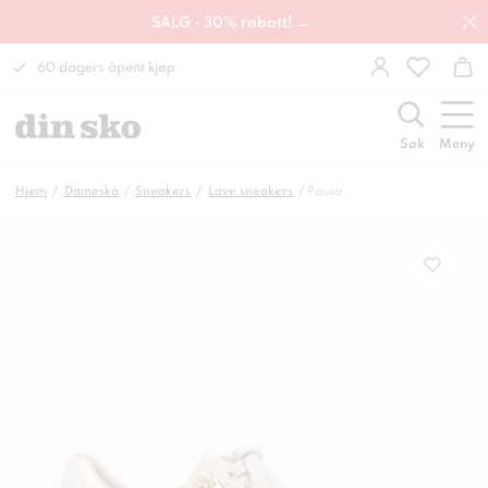
SALG - 30% rabatt! →
60 dagers åpent kjøp
Søk
Meny
Hjem
Damesko
Sneakers
Lave sneakers
Pausa