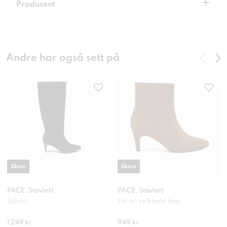
+
Produsent
Andre har også sett på
Skinn
Skinn
PACE, Støvlett
PACE, Støvlett
Stilren
For en velkledd look
1 249 kr
949 kr