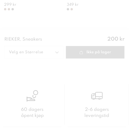
299 kr
349 kr
Pris
:
200 kr
RIEKER, Sneakers
200 kr
Velg en
Størrelse
Ikke på lager
60 dagers
2-6 dagers
åpent kjøp
leveringstid