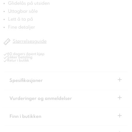
Glidelås på utsiden
Uttagbar såle
Lett å ta på
Fine detaljer
Størrelsesguide
60 dagers åpent kjøp
Sikker betaling
Retur i butikk
+
Spesifikasjoner
+
Vurderinger og anmeldelser
+
Finn i butikken