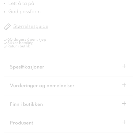
Lett å ta på
God passform
Størrelsesguide
60 dagers åpent kjøp
Sikker betaling
Retur i butikk
+
Spesifikasjoner
+
Vurderinger og anmeldelser
+
Finn i butikken
+
Produsent