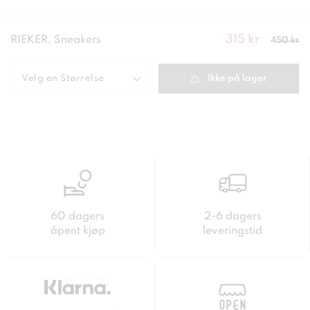
315 kr
Nåværende
RIEKER, Sneakers
450 kr
pris
:
315
kr
Forrige
pris
:
450 kr
Velg en
Størrelse
Ikke på lager
60 dagers
2-6 dagers
åpent kjøp
leveringstid