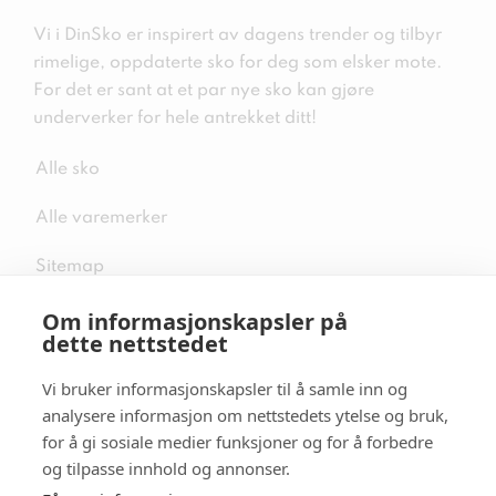
Vi i DinSko er inspirert av dagens trender og tilbyr
rimelige, oppdaterte sko for deg som elsker mote.
For det er sant at et par nye sko kan gjøre
underverker for hele antrekket ditt!
Alle sko
Alle varemerker
Sitemap
Om informasjonskapsler på
dette nettstedet
Vi bruker informasjonskapsler til å samle inn og
Følg oss i sosiale medier
analysere informasjon om nettstedets ytelse og bruk,
for å gi sosiale medier funksjoner og for å forbedre
og tilpasse innhold og annonser.