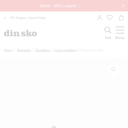
SALG - 30% rabatt! →
60 dagers åpent kjøp
Søk
Meny
Hjem
Damesko
Sneakers
Lave sneakers
Dassow Lu Zip