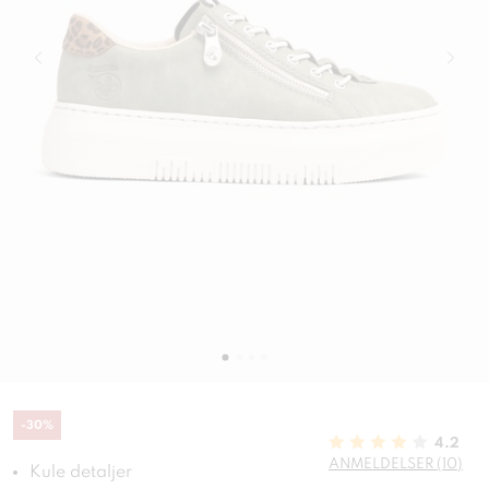
-
30
%
4.2
ANMELDELSER (10)
Kule detaljer