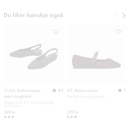
Du liker kanskje også
4.1
5
CLOU, Ballerinasko
XIT, Ballerinasko
med slingback
Perfekt hverdagslook
Mykere for for en behagelig
passform
349 kr
299 kr