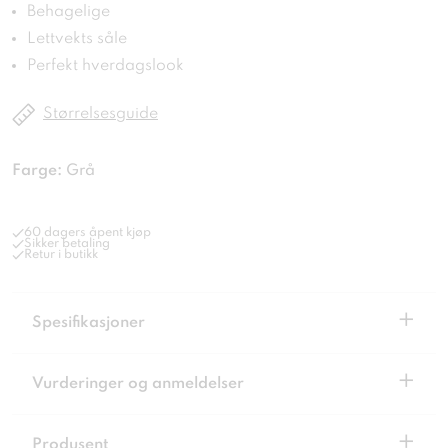
Behagelige
Lettvekts såle
Perfekt hverdagslook
Størrelsesguide
Farge:
Grå
60 dagers åpent kjøp
Sikker betaling
Retur i butikk
+
Spesifikasjoner
+
Vurderinger og anmeldelser
+
Produsent