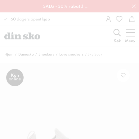
SALG - 30% rabatt! →
60 dagers åpent kjøp
Søk
Meny
Hjem
Damesko
Sneakers
Lave sneakers
Sky Sock
Kun
online