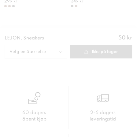
299 kr
349 kr
Pris
:
50 kr
LEJON, Sneakers
50 kr
Velg en
Størrelse
Ikke på lager
60 dagers
2-6 dagers
åpent kjøp
leveringstid