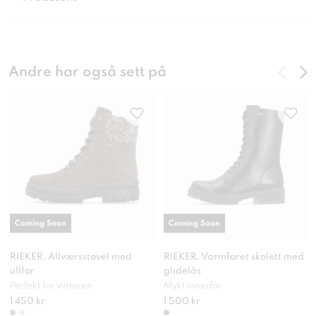
Andre har også sett på
Coming Soon
Coming Soon
RIEKER, Allværsstøvel med
RIEKER, Varmforet skolett med
ullfor
glidelås
Perfekt for vinteren
Mykt innerfor
1 450 kr
1 500 kr