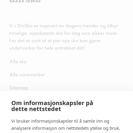
Vi i DinSko er inspirert av dagens trender og tilbyr
rimelige, oppdaterte sko for deg som elsker mote.
For det er sant at et par nye sko kan gjøre
underverker for hele antrekket ditt!
Alle sko
Alle varemerker
Sitemap
Om informasjonskapsler på
dette nettstedet
Vi bruker informasjonskapsler til å samle inn og
Følg oss i sosiale medier
analysere informasjon om nettstedets ytelse og bruk,