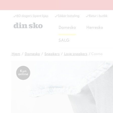
60 dagers åpent kjøp
Sikker betaling
Retur i butikk
Damesko
Herresko
SALG
Hjem
Damesko
Sneakers
Lave sneakers
Cosmo
Kun
online