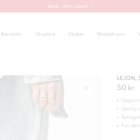
SALG - 30% rabatt! →
Barnesko
Skopleie
Vesker
Nedsatt pris
LEJON, 
Pris
50 kr
:
50 
Opprinne
Sporty s
Behagel
For akt