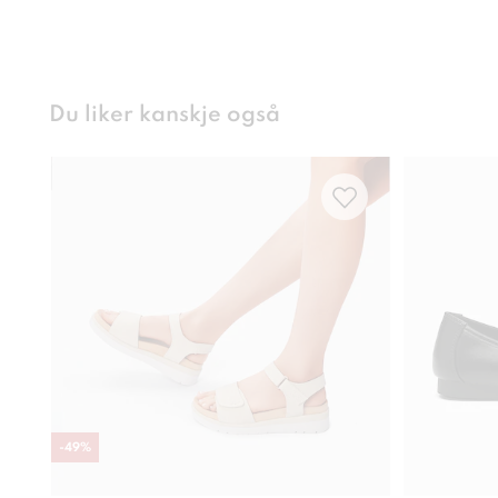
Du liker kanskje også
-
49
%