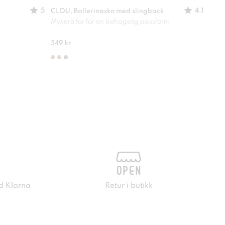
5
4.1
CLOU, Ballerinasko med slingback
CLOU
Mykere for for en behagelig passform
En sk
349 kr
249 
d Klarna
Retur i butikk