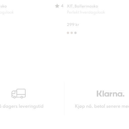
4
asko
XIT, Ballerinasko
dagslook
Perfekt hverdagslook
299 kr
6 dagers leveringstid
Kjøp nå, betal senere me