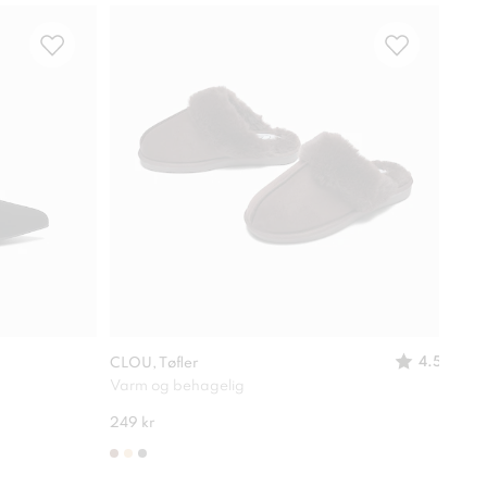
4.5
CLOU, Tøfler
XIT, 
Varm og behagelig
Stilr
249 kr
649 