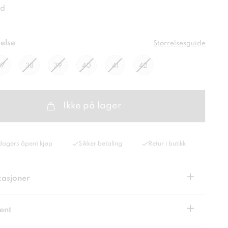
d
else
Størrelsesguide
37
38
39
40
41
42
Ikke på lager
dagers åpent kjøp
Sikker betaling
Retur i butikk
+
kasjoner
+
ent