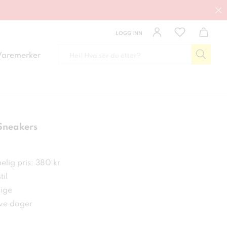
LOGG INN
Varemerker
Sneakers
kr
lig pris: 380 kr
til
ige
ive dager