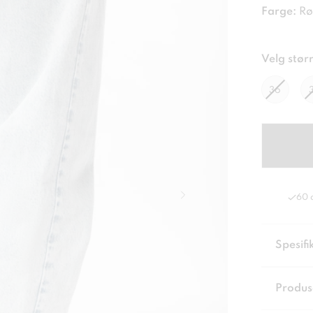
Farge:
Rø
Velg størr
36
60 
Spesifi
Produs