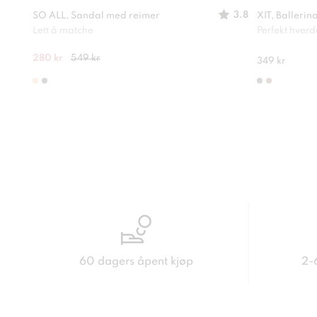
3.8
SO ALL, Sandal med reimer
XIT, Ballerin
Lett å matche
Perfekt hver
280 kr
549 kr
349 kr
60 dagers åpent kjøp
2-