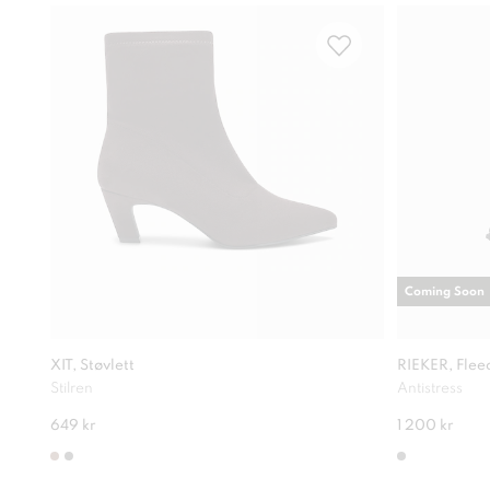
Coming Soon
XIT, Støvlett
RIEKER, Fleec
Stilren
Antistress
649 kr
1 200 kr