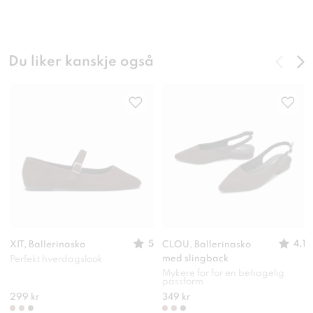
Du liker kanskje også
5
4.1
XIT, Ballerinasko
CLOU, Ballerinasko
med slingback
Perfekt hverdagslook
Mykere for for en behagelig
passform
299 kr
349 kr