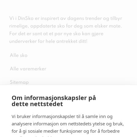
Vi i DinSko er inspirert av dagens trender og tilbyr
rimelige, oppdaterte sko for deg som elsker mote.
For det er sant at et par nye sko kan gjøre
underverker for hele antrekket ditt!
Alle sko
Alle varemerker
Sitemap
Om informasjonskapsler på
dette nettstedet
Vi bruker informasjonskapsler til å samle inn og
Følg oss i sosiale medier
analysere informasjon om nettstedets ytelse og bruk,
for å gi sosiale medier funksjoner og for å forbedre