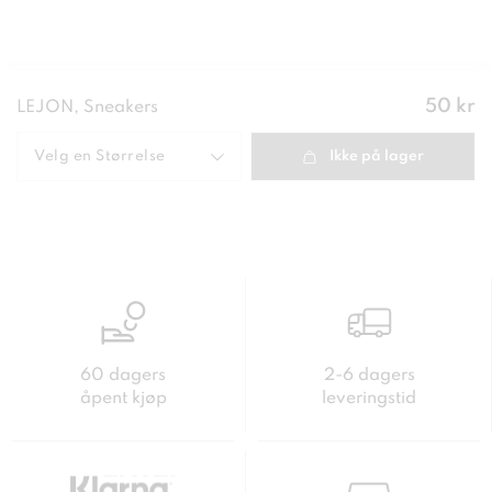
Pris
:
50 kr
LEJON, Sneakers
50 kr
Velg en
Størrelse
Ikke på lager
60 dagers
2-6 dagers
åpent kjøp
leveringstid