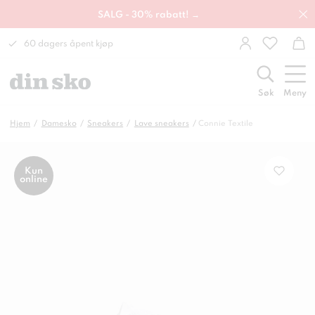
SALG - 30% rabatt! →
60 dagers åpent kjøp
Søk
Meny
Hjem
Damesko
Sneakers
Lave sneakers
Connie Textile
Kun
online