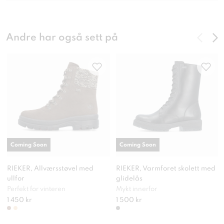
Andre har også sett på
Coming Soon
Coming Soon
RIEKER, Allværsstøvel med
RIEKER, Varmforet skolett med
ullfor
glidelås
Perfekt for vinteren
Mykt innerfor
1 450 kr
1 500 kr