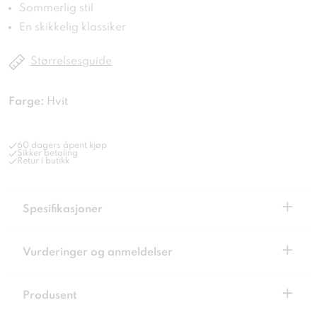
Sommerlig stil
En skikkelig klassiker
Størrelsesguide
Farge:
Hvit
60 dagers åpent kjøp
Sikker betaling
Retur i butikk
+
Spesifikasjoner
+
Vurderinger og anmeldelser
+
Produsent