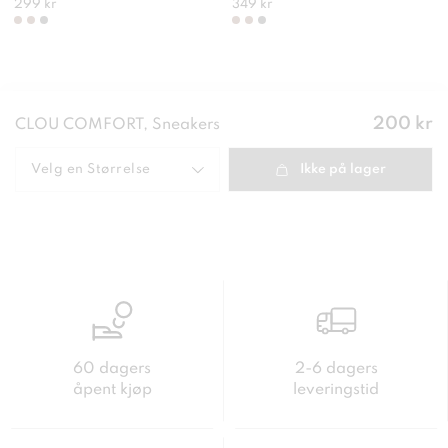
299 kr
349 kr
Pris
:
200 kr
CLOU COMFORT, Sneakers
200 kr
Velg en
Størrelse
Ikke på lager
60 dagers
2-6 dagers
åpent kjøp
leveringstid