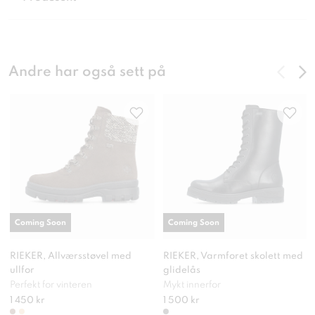
Andre har også sett på
Coming Soon
Coming Soon
RIEKER, Allværsstøvel med
RIEKER, Varmforet skolett med
ullfor
glidelås
Perfekt for vinteren
Mykt innerfor
1 450 kr
1 500 kr