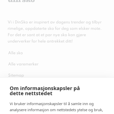
Vi i DinSko er inspirert av dagens trender og tilbyr
rimelige, oppdaterte sko for deg som elsker mote.
For det er sant at et par nye sko kan gjøre
underverker for hele antrekket ditt!
Alle sko
Alle varemerker
Sitemap
Om informasjonskapsler på
dette nettstedet
Vi bruker informasjonskapsler til å samle inn og
Følg oss i sosiale medier
analysere informasjon om nettstedets ytelse og bruk,