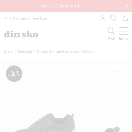
SALG - 30% rabatt! →
60 dagers åpent kjøp
Søk
Meny
Hjem
Damesko
Sneakers
Lave sneakers
Emmy
Kun
online