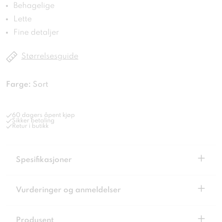
Behagelige
Lette
Fine detaljer
Størrelsesguide
Farge:
Sort
60 dagers åpent kjøp
Sikker betaling
Retur i butikk
+
Spesifikasjoner
+
Vurderinger og anmeldelser
+
Produsent