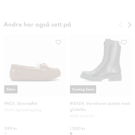
Andre har også sett på
Skinn
Coming Soon
PACE, Skinntøffel
RIEKER, Varmforet skolett med
glidelås
Varm og behagelig
Mykt innerfor
599 kr
1 500 kr