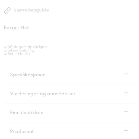
Størrelsesguide
Farge:
Hvit
60 dagers åpent kjøp
Sikker betaling
Retur i butikk
+
Spesifikasjoner
+
Vurderinger og anmeldelser
+
Finn i butikken
+
Produsent