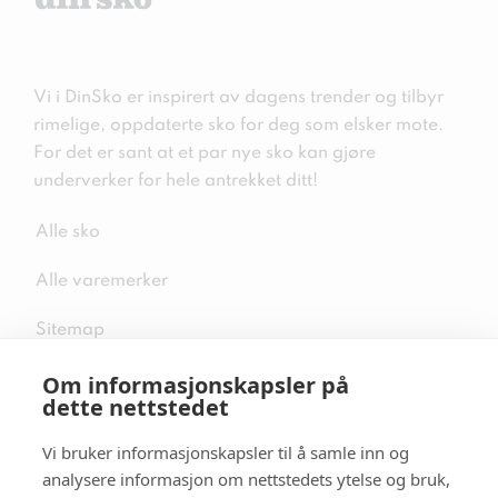
Vi i DinSko er inspirert av dagens trender og tilbyr
rimelige, oppdaterte sko for deg som elsker mote.
For det er sant at et par nye sko kan gjøre
underverker for hele antrekket ditt!
Alle sko
Alle varemerker
Sitemap
Om informasjonskapsler på
dette nettstedet
Vi bruker informasjonskapsler til å samle inn og
Følg oss i sosiale medier
analysere informasjon om nettstedets ytelse og bruk,