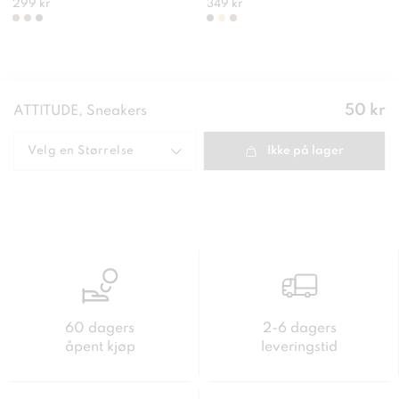
299 kr
349 kr
Pris
:
50 kr
ATTITUDE, Sneakers
50 kr
Velg en
Størrelse
Ikke på lager
60 dagers
2-6 dagers
åpent kjøp
leveringstid