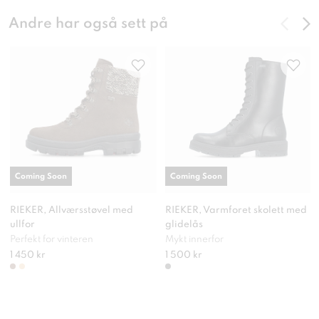
Andre har også sett på
Coming Soon
Coming Soon
RIEKER, Allværsstøvel med
RIEKER, Varmforet skolett med
ullfor
glidelås
Perfekt for vinteren
Mykt innerfor
1 450 kr
1 500 kr