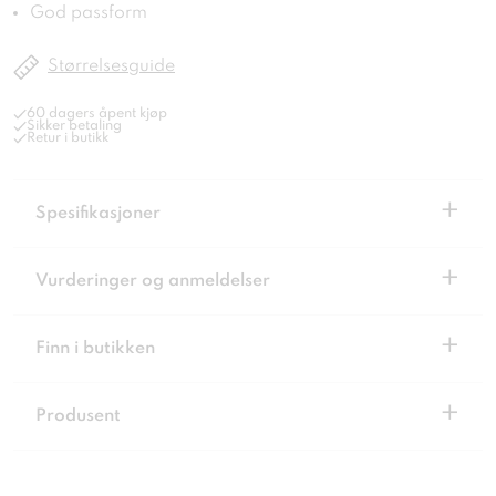
God passform
Størrelsesguide
60 dagers åpent kjøp
Sikker betaling
Retur i butikk
+
Spesifikasjoner
+
Vurderinger og anmeldelser
+
Finn i butikken
+
Produsent