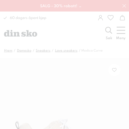
SALG - 30% rabatt! →
60 dagers åpent kjøp
Søk
Meny
Hjem
Damesko
Sneakers
Lave sneakers
Modica Curve