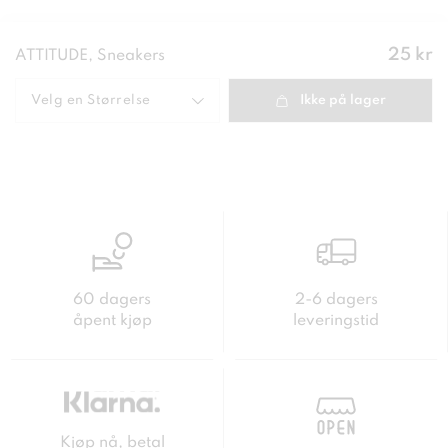
Pris
:
25 kr
ATTITUDE, Sneakers
25 kr
Velg en
Størrelse
Ikke på lager
60 dagers
2-6 dagers
åpent kjøp
leveringstid
Kjøp nå, betal