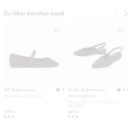
Du liker kanskje også
5
4.1
XIT, Ballerinasko
CLOU, Ballerinasko
med slingback
Perfekt hverdagslook
Mykere for for en behagelig
passform
299 kr
349 kr