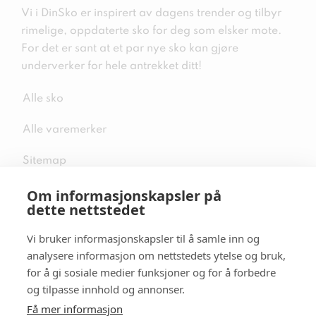
Vi i DinSko er inspirert av dagens trender og tilbyr
rimelige, oppdaterte sko for deg som elsker mote.
For det er sant at et par nye sko kan gjøre
underverker for hele antrekket ditt!
Alle sko
Alle varemerker
Sitemap
Om informasjonskapsler på
dette nettstedet
Vi bruker informasjonskapsler til å samle inn og
Følg oss i sosiale medier
analysere informasjon om nettstedets ytelse og bruk,
for å gi sosiale medier funksjoner og for å forbedre
og tilpasse innhold og annonser.
Få mer informasjon