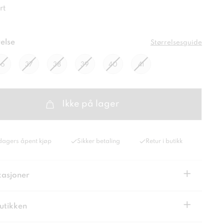
rt
else
Størrelsesguide
36
37
38
39
40
41
Ikke på lager
dagers åpent kjøp
Sikker betaling
Retur i butikk
+
kasjoner
+
butikken