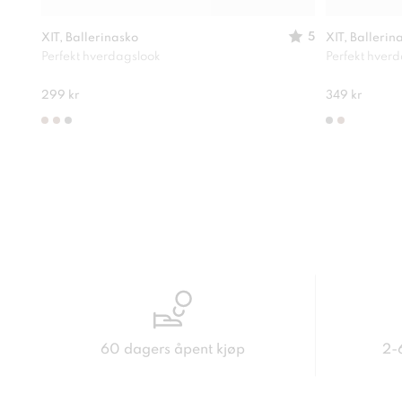
5
XIT, Ballerinasko
XIT, Ballerin
Perfekt hverdagslook
Perfekt hver
299 kr
349 kr
60 dagers åpent kjøp
2-