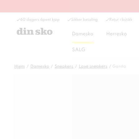
60 dagers åpent kjøp
Sikker betaling
Retur i butikk
Damesko
Herresko
SALG
Hjem
Damesko
Sneakers
Lave sneakers
Garda