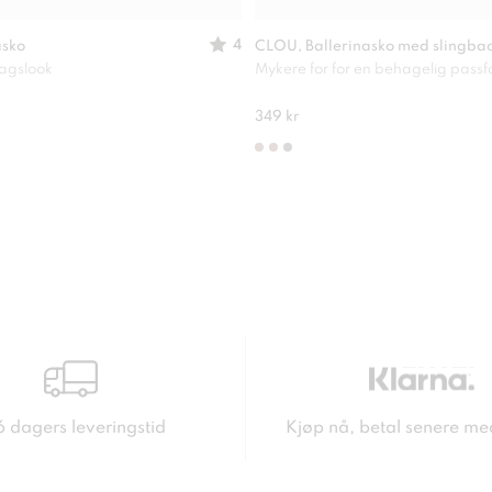
4
asko
CLOU, Ballerinasko med slingba
dagslook
Mykere for for en behagelig pass
349 kr
6 dagers leveringstid
Kjøp nå, betal senere me