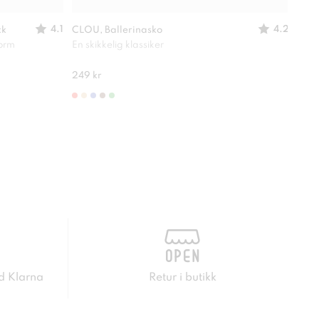
4.1
4.2
ck
CLOU, Ballerinasko
SO A
form
En skikkelig klassiker
Lett
280 
249 kr
d Klarna
Retur i butikk