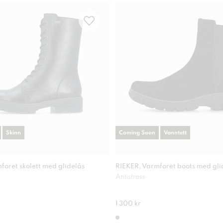
Skinn
Coming Soon
Vanntett
foret skolett med glidelås
RIEKER, Varmforet boots med gli
Antistress
1 300 kr