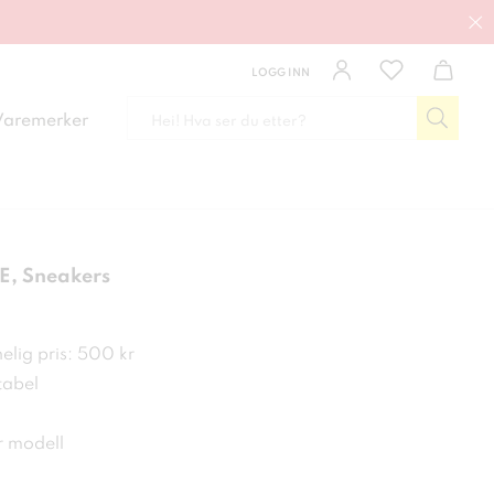
LOGG INN
Varemerker
E, Sneakers
kr
elig pris: 500 kr
tabel
 modell