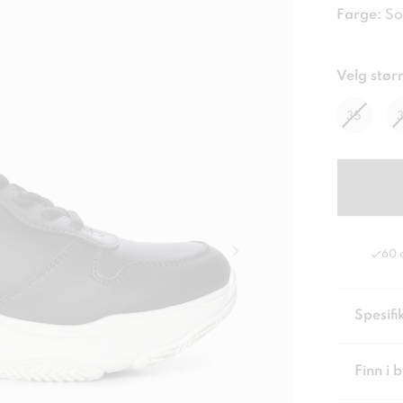
Farge:
So
Velg størr
35
60 
Spesifi
Finn i 