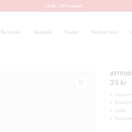
SALG - 30% rabatt! →
Barnesko
Skopleie
Vesker
Nedsatt pris
ATTITUD
Pris
25 kr
:
25 
Opprinn
Komfor
Lette
Populær