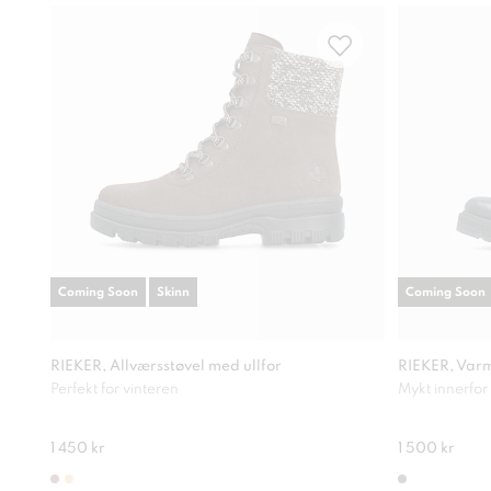
Coming Soon
Skinn
Coming Soon
RIEKER, Allværsstøvel med ullfor
RIEKER, Varm
Perfekt for vinteren
Mykt innerfor
1 450 kr
1 500 kr