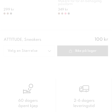
Mykere for for en behagelig
passform
299 kr
349 kr
Pris
:
100 kr
ATTITUDE, Sneakers
100 kr
Velg en
Størrelse
Ikke på lager
60 dagers
2-6 dagers
åpent kjøp
leveringstid