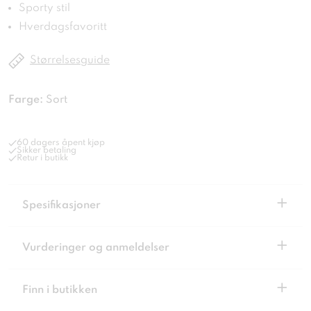
Sporty stil
Hverdagsfavoritt
Størrelsesguide
Farge:
Sort
60 dagers åpent kjøp
Sikker betaling
Retur i butikk
+
Spesifikasjoner
+
Vurderinger og anmeldelser
+
Finn i butikken