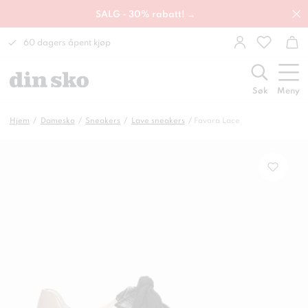
SALG - 30% rabatt! →
60 dagers åpent kjøp
Søk
Meny
Hjem
Damesko
Sneakers
Lave sneakers
Favara Lace