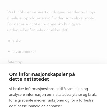
Vi i DinSko er inspirert av dagens trender og tilbyr
rimelige, oppdaterte sko for deg som elsker mote.
For det er sant at et par nye sko kan gjøre
underverker for hele antrekket ditt!
Alle sko
Alle varemerker
Sitemap
Om informasjonskapsler på
dette nettstedet
Vi bruker informasjonskapsler til å samle inn og
Følg oss i sosiale medier
analysere informasjon om nettstedets ytelse og bruk,
for å gi sosiale medier funksjoner og for å forbedre
og tilpasse innhold og annonser.