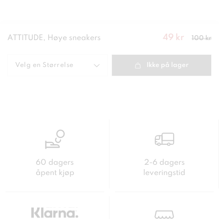
49 kr
Nåværend
ATTITUDE, Høye sneakers
100 kr
e pris
:
49
kr
Forrige
pris
:
100 kr
Velg en
Størrelse
Ikke på lager
60 dagers
2-6 dagers
åpent kjøp
leveringstid