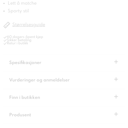
Lett å matche
Sporty stil
Størrelsesguide
60 dagers åpent kjøp
Sikker betaling
Retur i butikk
+
Spesifikasjoner
+
Vurderinger og anmeldelser
+
Finn i butikken
+
Produsent