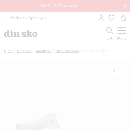
SALG - 30% rabatt! →
60 dagers åpent kjøp
Søk
Meny
Hjem
Damesko
Sneakers
Høye sneakers
Bailey High Top