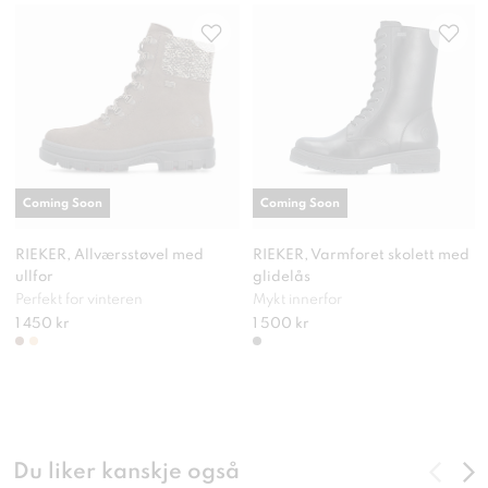
Coming Soon
Coming Soon
RIEKER, Allværsstøvel med
RIEKER, Varmforet skolett med
ullfor
glidelås
Perfekt for vinteren
Mykt innerfor
1 450 kr
1 500 kr
Du liker kanskje også