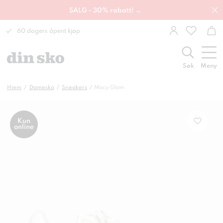
SALG - 30% rabatt! →
60 dagers åpent kjøp
Søk
Meny
Hjem
Damesko
Sneakers
Macy Glam
Kun
online