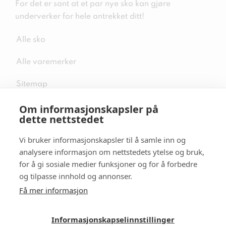
For det er sant at et par nye sko kan gjøre
underverker for hele antrekket ditt!
Alle sko
Alle varemerker
Sitemap
Om informasjonskapsler på
dette nettstedet
Vi bruker informasjonskapsler til å samle inn og
Følg oss i sosiale medier
analysere informasjon om nettstedets ytelse og bruk,
for å gi sosiale medier funksjoner og for å forbedre
og tilpasse innhold og annonser.
Få mer informasjon
Informasjonskapselinnstillinger