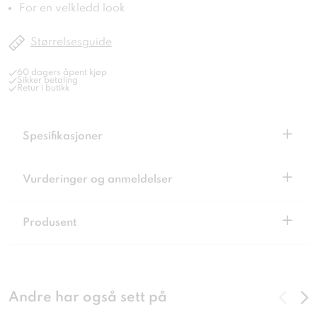
For en velkledd look
Størrelsesguide
60 dagers åpent kjøp
Sikker betaling
Retur i butikk
+
Spesifikasjoner
+
Vurderinger og anmeldelser
+
Produsent
Andre har også sett på