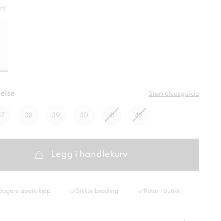
rt
else
Størrelsesguide
37
38
39
40
41
42
Legg i handlekurv
dagers åpent kjøp
Sikker betaling
Retur i butikk