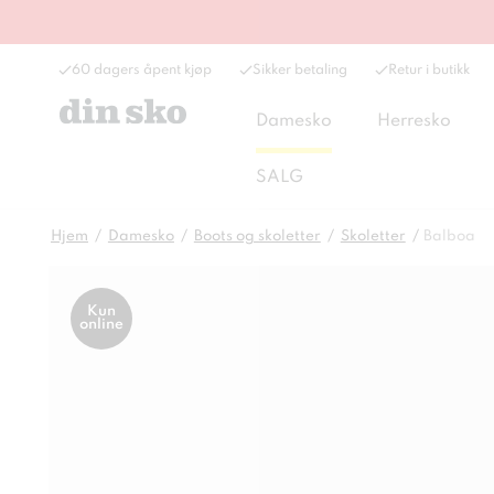
60 dagers åpent kjøp
Sikker betaling
Retur i butikk
Damesko
Herresko
SALG
Hjem
Damesko
Boots og skoletter
Skoletter
Balboa
Kun
online