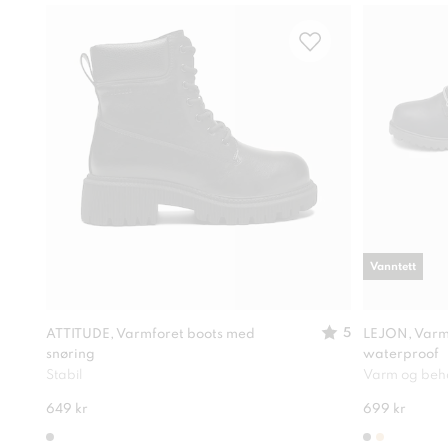
Vanntett
5
ATTITUDE, Varmforet boots med
LEJON, Varmf
snøring
waterproof
Stabil
Varm og beh
649 kr
699 kr