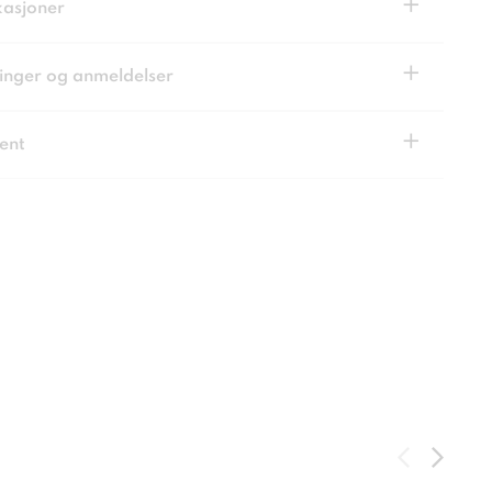
+
kasjoner
+
inger og anmeldelser
+
ent