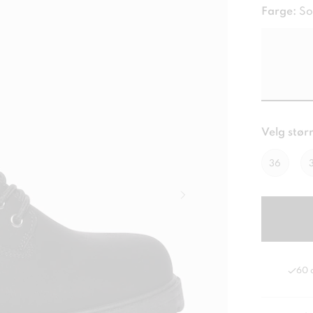
Farge:
So
Velg størr
36
60 