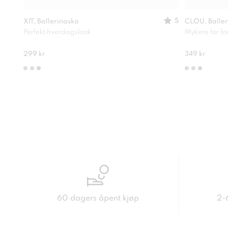
5
XIT, Ballerinasko
CLOU, Baller
Perfekt hverdagslook
Mykere for f
299 kr
349 kr
60 dagers åpent kjøp
2-