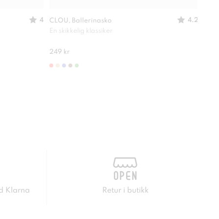
4
4.2
CLOU, Ballerinasko
SO A
En skikkelig klassiker
Lett
280 
249 kr
d Klarna
Retur i butikk