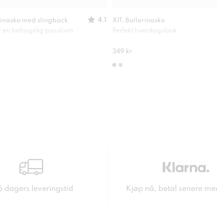
4.1
inasko med slingback
XIT, Ballerinasko
or en behagelig passform
Perfekt hverdagslook
349 kr
6 dagers leveringstid
Kjøp nå, betal senere me