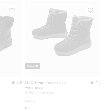
Vanntett
Vann
2.8
4.5
LEJON, Varmforet skolett
SO A
waterproof
inn
Perfekt for vinteren
Utbr
699 kr
849 