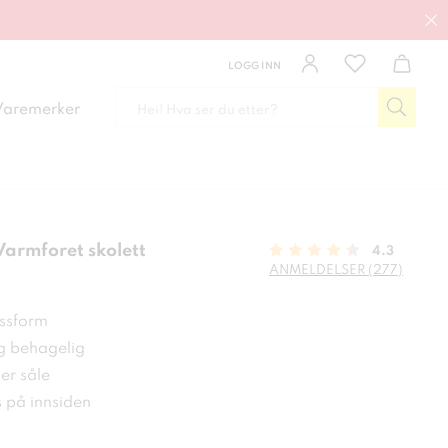
LOGG INN
Varemerker
armforet skolett
4.3
ANMELDELSER (277)
 kr
ssform
 behagelig
er såle
s på innsiden