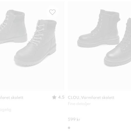
4.5
oret skolett
CLOU, Varmforet skolett
Fine detaljer
agelig
599 kr