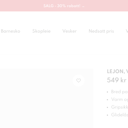
SALG - 30% rabatt! →
Barnesko
Skopleie
Vesker
Nedsatt pris
LEJON, V
Pris
549 kr
:
549
Bred pa
Varm og
Gripsikk
Glidelå