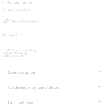
Populær modell
God passform
Størrelsesguide
Farge:
Grå
60 dagers åpent kjøp
Sikker betaling
Retur i butikk
+
Spesifikasjoner
+
Vurderinger og anmeldelser
+
Finn i butikken