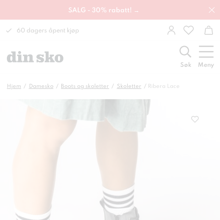
SALG - 30% rabatt! →
60 dagers åpent kjøp
Søk
Meny
Hjem
Damesko
Boots og skoletter
Skoletter
Ribera Lace