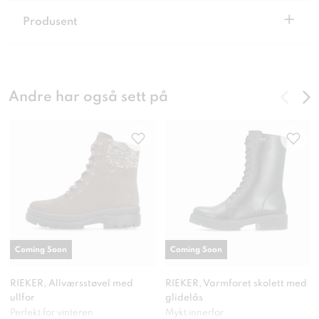
+
Produsent
Andre har også sett på
Coming Soon
Coming Soon
RIEKER, Allværsstøvel med
RIEKER, Varmforet skolett med
ullfor
glidelås
Perfekt for vinteren
Mykt innerfor