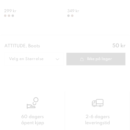
299 kr
349 kr
Pris
:
50 kr
ATTITUDE, Boots
50 kr
Velg en
Størrelse
Ikke på lager
60 dagers
2-6 dagers
åpent kjøp
leveringstid