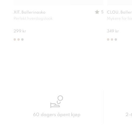
5
XIT, Ballerinasko
CLOU, Baller
Perfekt hverdagslook
Mykere for f
299 kr
349 kr
60 dagers åpent kjøp
2-