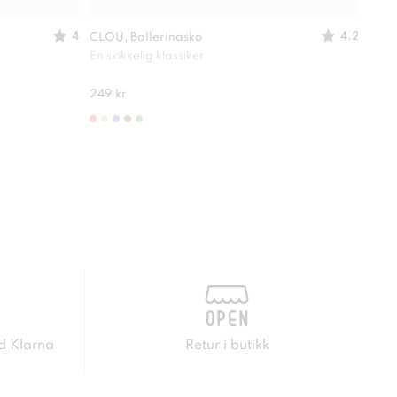
4
4.2
CLOU, Ballerinasko
SO A
En skikkelig klassiker
Lett
280 
249 kr
d Klarna
Retur i butikk