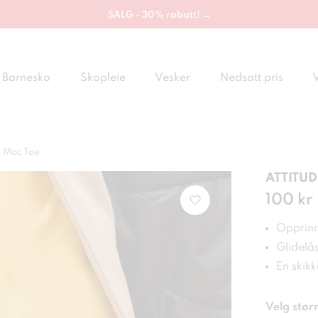
SALG - 30% rabatt! →
Barnesko
Skopleie
Vesker
Nedsatt pris
u Moc Toe
ATTITUDE
Pris
100 kr
:
100
Opprinn
Glidelå
En skikk
Velg størr