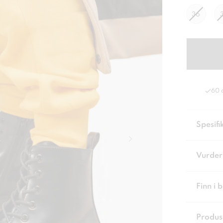
36
60 
Spesifi
Vurder
Finn i 
Produs