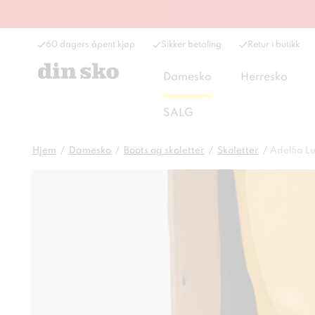
60 dagers åpent kjøp
Sikker betaling
Retur i butikk
Damesko
Herresko
SALG
Hjem
Damesko
Boots og skoletter
Skoletter
Adelfia L