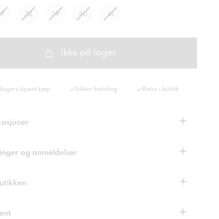
37
38
39
40
41
Ikke på lager
dagers åpent kjøp
Sikker betaling
Retur i butikk
+
kasjoner
+
inger og anmeldelser
+
butikken
+
ent