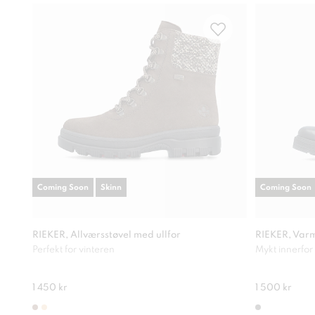
Coming Soon
Skinn
Coming Soon
RIEKER, Allværsstøvel med ullfor
RIEKER, Varm
Perfekt for vinteren
Mykt innerfor
1 450 kr
1 500 kr