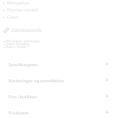
Behagelige
Populær modell
Clean
Størrelsesguide
60 dagers åpent kjøp
Sikker betaling
Retur i butikk
+
Spesifikasjoner
+
Vurderinger og anmeldelser
+
Finn i butikken
+
Produsent