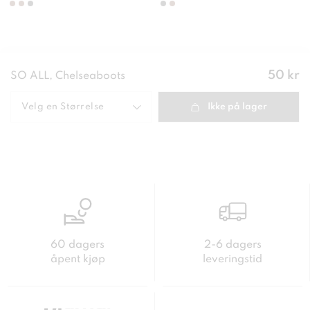
Pris
:
50 kr
SO ALL, Chelseaboots
50 kr
Velg en
Størrelse
Ikke på lager
60 dagers
2-6 dagers
åpent kjøp
leveringstid