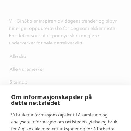
Vi i DinSko er inspirert av dagens trender og tilbyr
rimelige, oppdaterte sko for deg som elsker mote.
For det er sant at et par nye sko kan gjøre
underverker for hele antrekket ditt!
Alle sko
Alle varemerker
Sitemap
Om informasjonskapsler på
dette nettstedet
Vi bruker informasjonskapsler til å samle inn og
Følg oss i sosiale medier
analysere informasjon om nettstedets ytelse og bruk,
for å gi sosiale medier funksjoner og for å forbedre