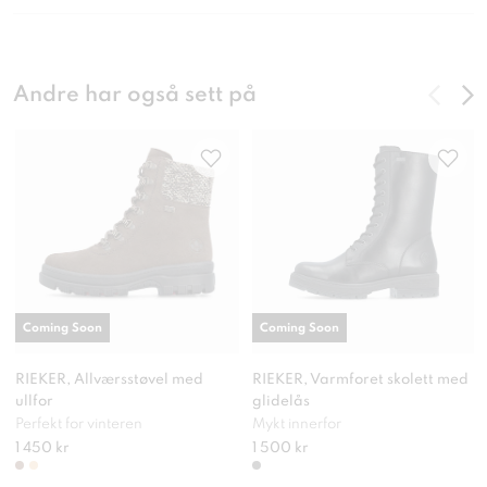
Andre har også sett på
Coming Soon
Coming Soon
RIEKER, Allværsstøvel med
RIEKER, Varmforet skolett med
ullfor
glidelås
Perfekt for vinteren
Mykt innerfor
1 450 kr
1 500 kr