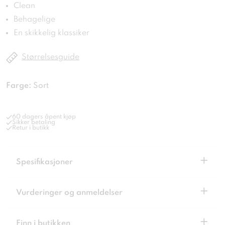
Clean
Behagelige
En skikkelig klassiker
Størrelsesguide
Farge:
Sort
60 dagers åpent kjøp
Sikker betaling
Retur i butikk
+
Spesifikasjoner
+
Vurderinger og anmeldelser
+
Finn i butikken