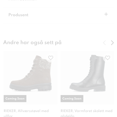
+
Produsent
Andre har også sett på
Coming Soon
Coming Soon
RIEKER, Allværsstøvel med
RIEKER, Varmforet skolett med
ullfor
glidelås