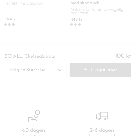
med slingback
Perfekt hverdagslook
Mykere for for en behagelig
passform
299 kr
349 kr
Pris
:
100 kr
SO ALL, Chelseaboots
100 kr
Velg en
Størrelse
Ikke på lager
60 dagers
2-6 dagers