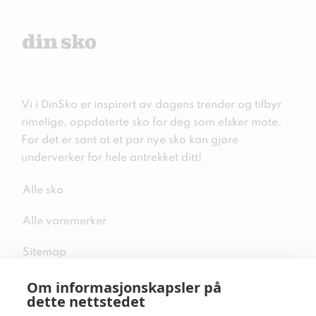
Vi i DinSko er inspirert av dagens trender og tilbyr
rimelige, oppdaterte sko for deg som elsker mote.
For det er sant at et par nye sko kan gjøre
underverker for hele antrekket ditt!
Alle sko
Alle varemerker
Sitemap
Om informasjonskapsler på
dette nettstedet