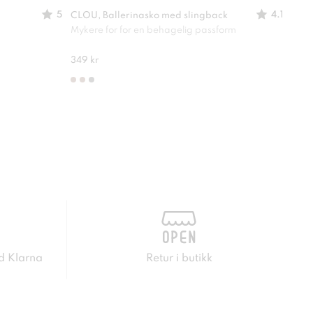
5
4.1
CLOU, Ballerinasko med slingback
CLOU
Mykere for for en behagelig passform
En sk
349 kr
249 
d Klarna
Retur i butikk