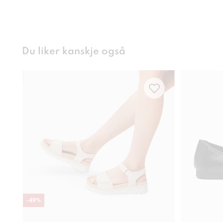
Du liker kanskje også
-
49
%