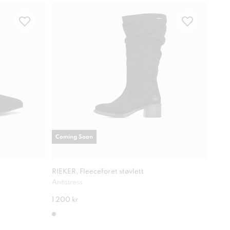
Coming Soon
RIEKER, Fleeceforet støvlett
CLOU
Antistress
Varm
1 200 kr
249 