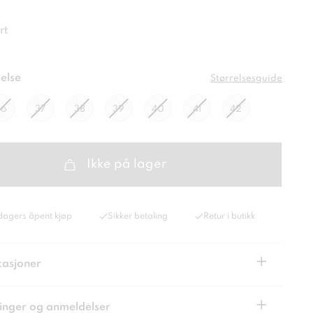
rt
else
Størrelsesguide
36
37
38
39
40
41
42
Ikke på lager
dagers åpent kjøp
Sikker betaling
Retur i butikk
+
kasjoner
+
inger og anmeldelser