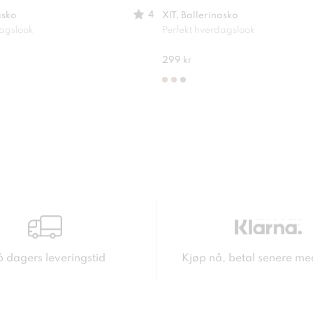
4
asko
XIT, Ballerinasko
dagslook
Perfekt hverdagslook
299 kr
6 dagers leveringstid
Kjøp nå, betal senere me