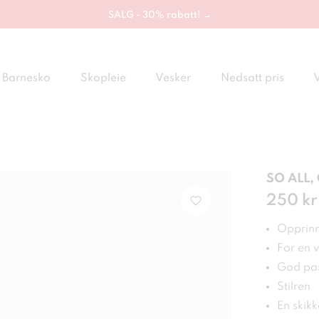
SALG - 30% rabatt! →
Barnesko
Skopleie
Vesker
Nedsatt pris
SO ALL,
Pris
250 kr
:
250
Opprinne
For en 
God pa
Stilren
En skikk