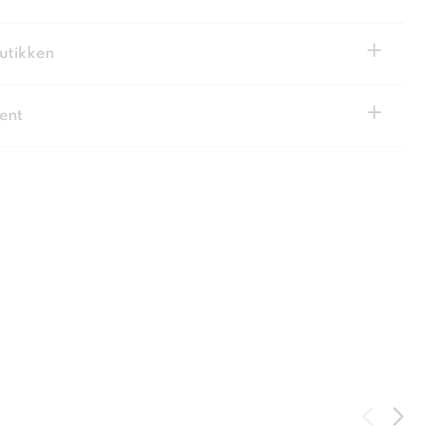
+
butikken
+
ent