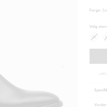
Farge:
So
Velg størr
35
60 
Spesifi
Vurder