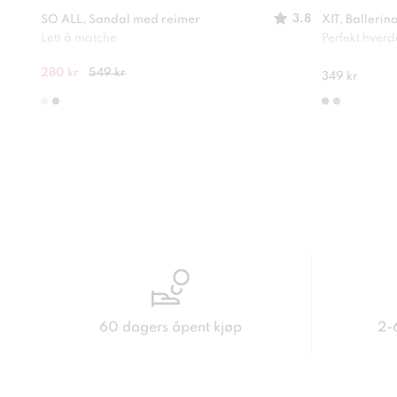
3.8
SO ALL, Sandal med reimer
XIT, Ballerin
Lett å matche
Perfekt hver
280 kr
549 kr
349 kr
60 dagers åpent kjøp
2-