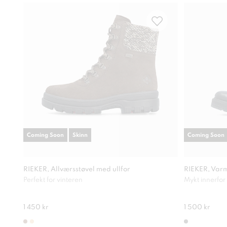
Coming Soon
Skinn
Coming Soon
RIEKER, Allværsstøvel med ullfor
RIEKER, Varm
Perfekt for vinteren
Mykt innerfor
1 450 kr
1 500 kr