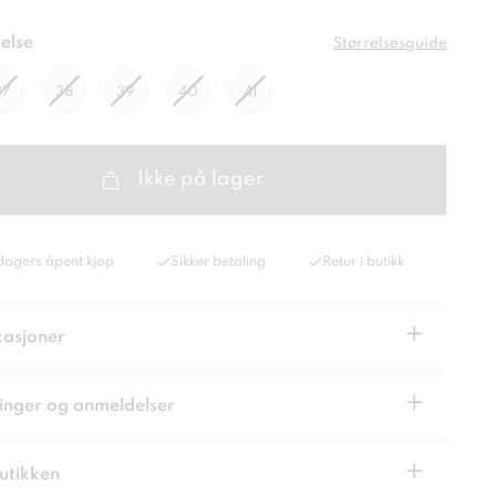
else
Størrelsesguide
37
38
39
40
41
Ikke på lager
dagers åpent kjøp
Sikker betaling
Retur i butikk
+
kasjoner
+
inger og anmeldelser
+
butikken