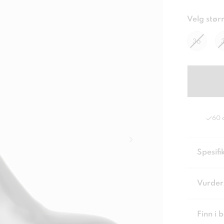
Velg størr
36
60 
Spesifi
Vurder
Finn i 