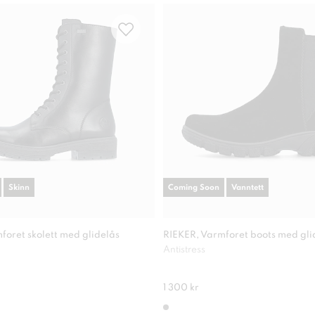
Skinn
Coming Soon
Vanntett
foret skolett med glidelås
RIEKER, Varmforet boots med gli
Antistress
1 300 kr