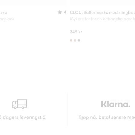
4
asko
CLOU, Ballerinasko med slingba
dagslook
Mykere for for en behagelig pass
349 kr
6 dagers leveringstid
Kjøp nå, betal senere me