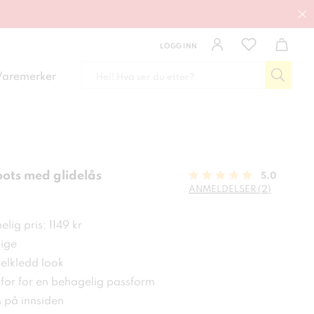
LOGG INN
Varemerker
ots med glidelås
5.0
ANMELDELSER (2)
 kr
lig pris: 1149 kr
ige
velkledd look
for for en behagelig passform
s på innsiden