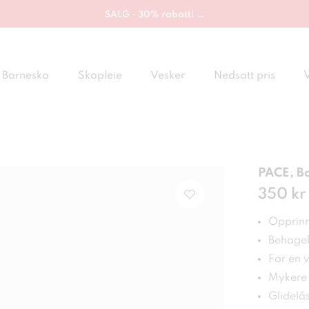
SALG - 30% rabatt! →
Barnesko
Skopleie
Vesker
Nedsatt pris
PACE, Bo
Pris
350 kr
:
350
Opprinne
Behagel
For en 
Mykere 
Glidelå