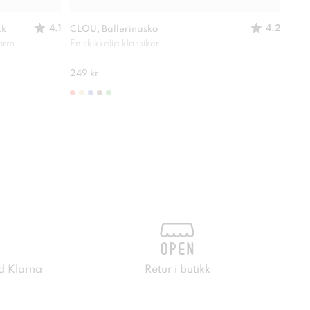
4.1
4.2
ck
CLOU, Ballerinasko
XIT,
form
En skikkelig klassiker
Perf
249 kr
299 
d Klarna
Retur i butikk