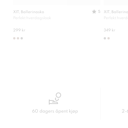
5
XIT, Ballerinasko
XIT, Ballerin
Perfekt hverdagslook
Perfekt hver
299 kr
349 kr
60 dagers åpent kjøp
2-