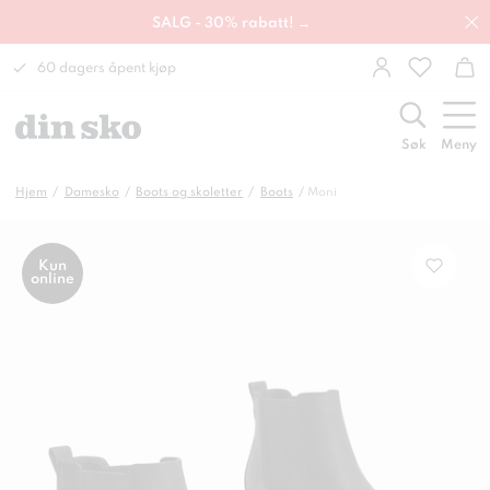
SALG - 30% rabatt! →
60 dagers åpent kjøp
Søk
Meny
Hjem
Damesko
Boots og skoletter
Boots
Moni
Kun
online