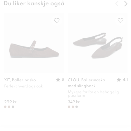
Du liker kanskje også
5
4.1
XIT, Ballerinasko
CLOU, Ballerinasko
med slingback
Perfekt hverdagslook
Mykere for for en behagelig
passform
299 kr
349 kr