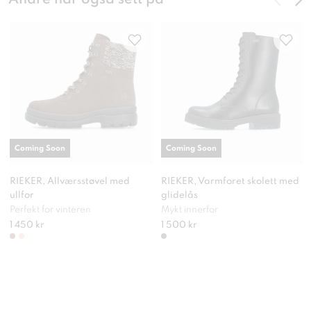
Coming Soon
Coming Soon
RIEKER, Allværsstøvel med
RIEKER, Varmforet skolett med
ullfor
glidelås
Perfekt for vinteren
Mykt innerfor
1 450 kr
1 500 kr