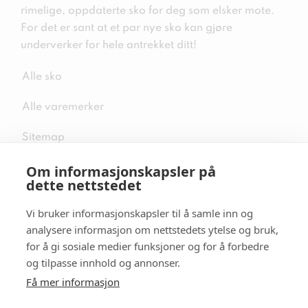
rimelige, oppdaterte sko for deg som elsker mote.
For det er sant at et par nye sko kan gjøre
underverker for hele antrekket ditt!
Alle sko
Alle varemerker
Sitemap
Om informasjonskapsler på
dette nettstedet
Vi bruker informasjonskapsler til å samle inn og
Følg oss i sosiale medier
analysere informasjon om nettstedets ytelse og bruk,
for å gi sosiale medier funksjoner og for å forbedre
og tilpasse innhold og annonser.
Få mer informasjon