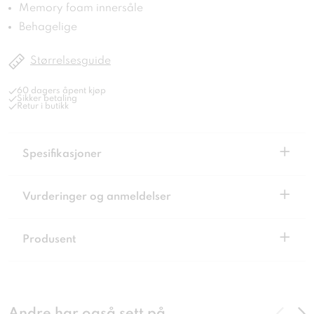
Memory foam innersåle
Behagelige
Størrelsesguide
60 dagers åpent kjøp
Sikker betaling
Retur i butikk
+
Spesifikasjoner
+
Vurderinger og anmeldelser
+
Produsent
Andre har også sett på