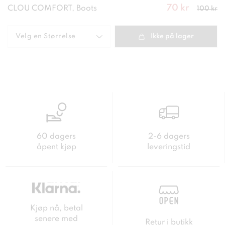
70 kr
Nåværend
CLOU COMFORT, Boots
100 kr
e pris
:
70
kr
Forrige
pris
:
100 kr
Velg en
Størrelse
Ikke på lager
60 dagers
2-6 dagers
åpent kjøp
leveringstid
Kjøp nå, betal
senere med
Retur i butikk