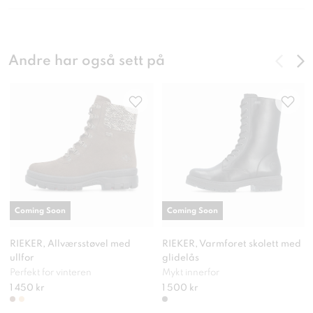
Andre har også sett på
Coming Soon
Coming Soon
RIEKER, Allværsstøvel med
RIEKER, Varmforet skolett med
ullfor
glidelås
Perfekt for vinteren
Mykt innerfor
1 450 kr
1 500 kr