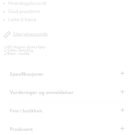
Hverdagsfavoritt
God passform
Lette å bære
Størrelsesguide
60 dagers åpent kjøp
Sikker betaling
Retur i butikk
+
Spesifikasjoner
+
Vurderinger og anmeldelser
+
Finn i butikken
+
Produsent