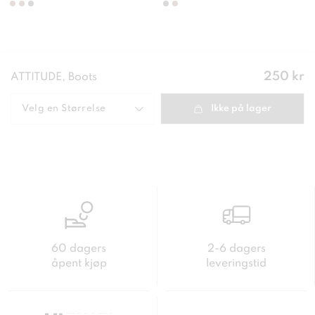
Pris
:
250 kr
ATTITUDE, Boots
250 kr
Velg en
Størrelse
Ikke på lager
60 dagers
2-6 dagers
åpent kjøp
leveringstid