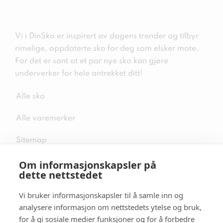
Vi i DinSko er inspirert av dagens trender og tilbyr
rimelige, oppdaterte sko for deg som elsker mote.
For det er sant at et par nye sko kan gjøre
underverker for hele antrekket ditt!
Alle sko
Alle varemerker
Sitemap
Om informasjonskapsler på
dette nettstedet
Vi bruker informasjonskapsler til å samle inn og
Følg oss i sosiale medier
analysere informasjon om nettstedets ytelse og bruk,
for å gi sosiale medier funksjoner og for å forbedre