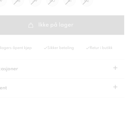
37
38
39
40
41
42
Ikke på lager
dagers åpent kjøp
Sikker betaling
Retur i butikk
+
kasjoner
+
ent