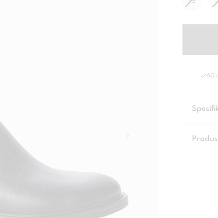
36
60 
Spesifi
Produs