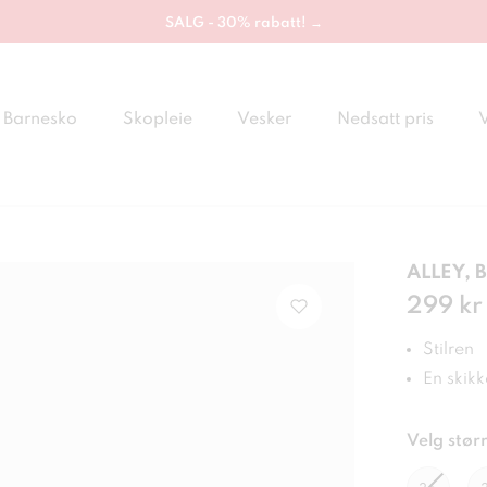
SALG - 30% rabatt! →
Barnesko
Skopleie
Vesker
Nedsatt pris
ALLEY, B
Pris
299 kr
:
299
Stilren
En skikk
Velg størr