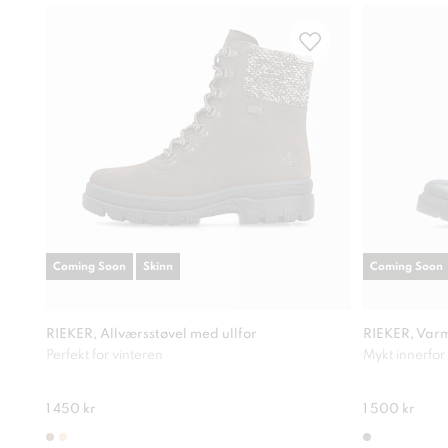
Coming Soon
Skinn
Coming Soon
RIEKER, Allværsstøvel med ullfor
RIEKER, Varm
Perfekt for vinteren
Mykt innerfor
1 450 kr
1 500 kr