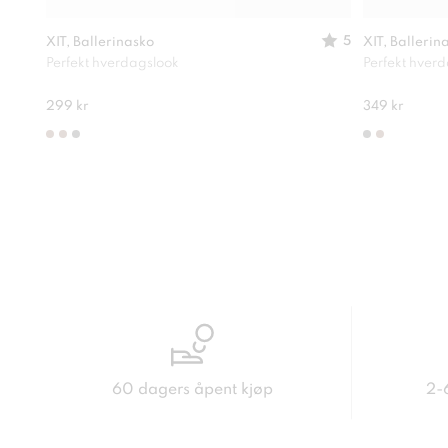
5
XIT, Ballerinasko
XIT, Ballerin
Perfekt hverdagslook
Perfekt hver
299 kr
349 kr
60 dagers åpent kjøp
2-