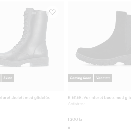
Skinn
Coming Soon
Vanntett
foret skolett med glidelås
RIEKER, Varmforet boots med gli
Antistress
1 300 kr