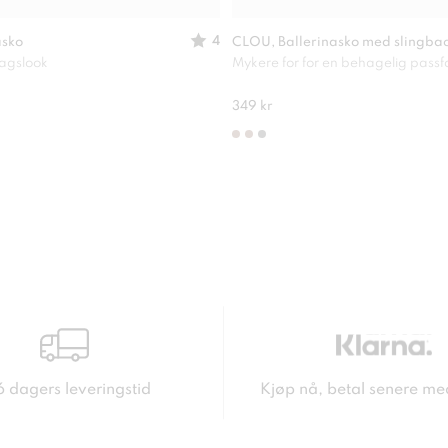
4
asko
CLOU, Ballerinasko med slingba
dagslook
Mykere for for en behagelig pass
349 kr
6 dagers leveringstid
Kjøp nå, betal senere me