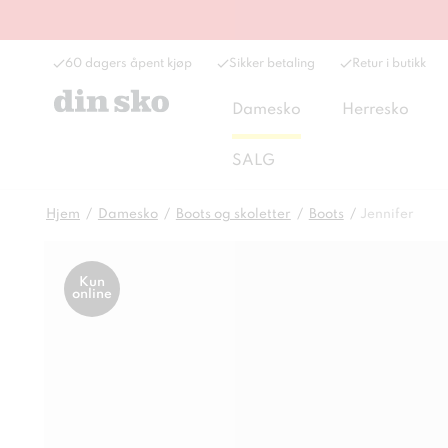
60 dagers åpent kjøp
Sikker betaling
Retur i butikk
Damesko
Herresko
SALG
Hjem
Damesko
Boots og skoletter
Boots
Jennifer
Kun
online