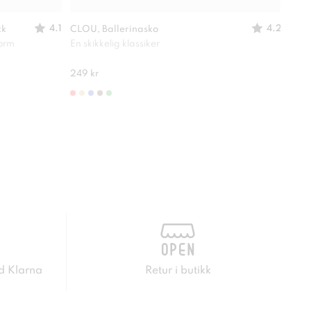
4.1
4.2
ck
CLOU, Ballerinasko
SO A
form
En skikkelig klassiker
Lett
280 
249 kr
d Klarna
Retur i butikk