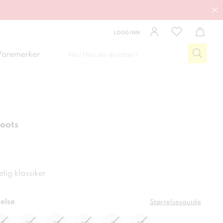
LOGG INN
Varemerker
oots
 kr
elig klassiker
else
Størrelsesguide