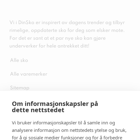
Vi i DinSko er inspirert av dagens trender og tilbyr
rimelige, oppdaterte sko for deg som elsker mote.
For det er sant at et par nye sko kan gjøre
underverker for hele antrekket ditt!
Alle sko
Alle varemerker
Sitemap
Om informasjonskapsler på
dette nettstedet
Vi bruker informasjonskapsler til å samle inn og
Følg oss i sosiale medier
analysere informasjon om nettstedets ytelse og bruk,
for å gi sosiale medier funksjoner og for å forbedre