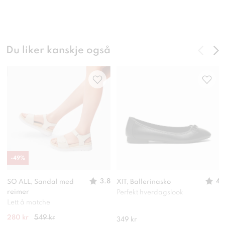
Du liker kanskje også
-
49
%
3.8
4
SO ALL, Sandal med
XIT, Ballerinasko
reimer
Perfekt hverdagslook
Lett å matche
280 kr
549 kr
349 kr