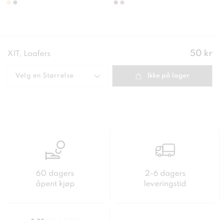
Pris
:
50 kr
XIT, Loafers
50 kr
Velg en
Størrelse
Ikke på lager
60 dagers
2-6 dagers
åpent kjøp
leveringstid