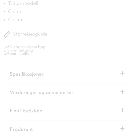
Tidløs modell
Clean
Casual
Størrelsesguide
60 dagers åpent kjøp
Sikker betaling
Retur i butikk
+
Spesifikasjoner
+
Vurderinger og anmeldelser
+
Finn i butikken
+
Produsent