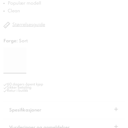
Populær modell
Clean
Størrelsesguide
Farge:
Sort
60 dagers åpent kjøp
Sikker betaling
Retur i butikk
+
Spesifikasjoner
+
Vurderinger og anmeldelser