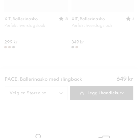
5
4
XIT, Ballerinasko
XIT, Ballerinasko
Perfekt hverdagslook
Perfekt hverdagslook
299 kr
349 kr
Pris
:
649 kr
PACE, Ballerinasko med slingback
649 kr
Velg en
Størrelse
Legg i handlekurv